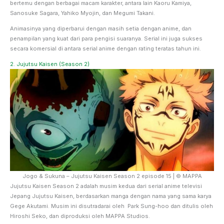
bertemu dengan berbagai macam karakter, antara lain Kaoru Kamiya,
Sanosuke Sagara, Yahiko Myojin, dan Megumi Takani.
Animasinya yang diperbarui dengan masih setia dengan anime, dan
penampilan yang kuat dari para pengisi suaranya. Serial ini juga sukses
secara komersial di antara serial anime dengan rating teratas tahun ini.
2. Jujutsu Kaisen (Season 2)
Jogo & Sukuna – Jujutsu Kaisen Season 2 episode 15 | © MAPPA
Jujutsu Kaisen Season 2 adalah musim kedua dari serial anime televisi
Jepang Jujutsu Kaisen, berdasarkan manga dengan nama yang sama karya
Gege Akutami. Musim ini disutradarai oleh Park Sung-hoo dan ditulis oleh
Hiroshi Seko, dan diproduksi oleh MAPPA Studios.