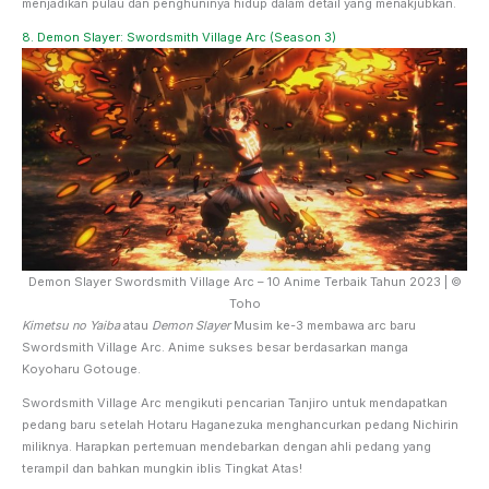
menjadikan pulau dan penghuninya hidup dalam detail yang menakjubkan.
8. Demon Slayer: Swordsmith Village Arc (Season 3)
Demon Slayer Swordsmith Village Arc – 10 Anime Terbaik Tahun 2023 | ©
Toho
Kimetsu no Yaiba
atau
Demon Slayer
Musim ke-3 membawa arc baru
Swordsmith Village Arc. Anime sukses besar berdasarkan manga
Koyoharu Gotouge.
Swordsmith Village Arc mengikuti pencarian Tanjiro untuk mendapatkan
pedang baru setelah Hotaru Haganezuka menghancurkan pedang Nichirin
miliknya. Harapkan pertemuan mendebarkan dengan ahli pedang yang
terampil dan bahkan mungkin iblis Tingkat Atas!