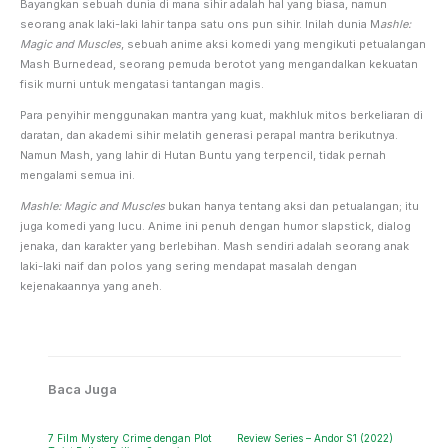
Bayangkan sebuah dunia di mana sihir adalah hal yang biasa, namun
seorang anak laki-laki lahir tanpa satu ons pun sihir. Inilah dunia M
ashle:
Magic and Muscles
, sebuah anime aksi komedi yang mengikuti petualangan
Mash Burnedead, seorang pemuda berotot yang mengandalkan kekuatan
fisik murni untuk mengatasi tantangan magis.
Para penyihir menggunakan mantra yang kuat, makhluk mitos berkeliaran di
daratan, dan akademi sihir melatih generasi perapal mantra berikutnya.
Namun Mash, yang lahir di Hutan Buntu yang terpencil, tidak pernah
mengalami semua ini.
Mashle: Magic and Muscles
bukan hanya tentang aksi dan petualangan; itu
juga komedi yang lucu. Anime ini penuh dengan humor slapstick, dialog
jenaka, dan karakter yang berlebihan. Mash sendiri adalah seorang anak
laki-laki naif dan polos yang sering mendapat masalah dengan
kejenakaannya yang aneh.
Baca Juga
7 Film Mystery Crime dengan Plot
Review Series – Andor S1 (2022)