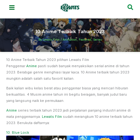
Skip
Sea
to
content
10 Anime Terbaik Tahun 2023
By
Lewats Film
/
Animation
,
Featured
,
Series
10 Anime Terbaik Tahun 2023 pilihan Lewats Film
Penggemar
Anime
pasti sudah banyak menyaksikan serial anime di tahun
2023. Berabgai genre menghiasi layar kaca. 10 Anime terbaik tahun 2023
mungkin adalah salah satu favorit kalian.
Baik kalian wibu kelas berat atau penggemar biasa yang mencari hiburan
berkualitas. 4 Musim anime tahun ini begitu beragam, banyak judul baru
yang langsung naik ke permukaan.
Anime
series terbaik tahun 2023 jadi perjalanan panjang industri anime di
mata penggemarnya.
Lewats Film
sudah merangkum 10 anime terbaik tahun
2023. Berukuta daftarnya:
10. Blue Lock