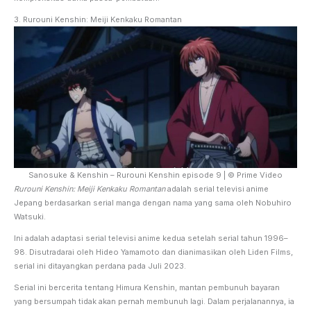
3. Rurouni Kenshin: Meiji Kenkaku Romantan
Sanosuke & Kenshin – Rurouni Kenshin episode 9 | © Prime Video
Rurouni Kenshin: Meiji Kenkaku Romantan
adalah serial televisi anime
Jepang berdasarkan serial manga dengan nama yang sama oleh Nobuhiro
Watsuki.
Ini adalah adaptasi serial televisi anime kedua setelah serial tahun 1996–
98. Disutradarai oleh Hideo Yamamoto dan dianimasikan oleh Liden Films,
serial ini ditayangkan perdana pada Juli 2023.
Serial ini bercerita tentang Himura Kenshin, mantan pembunuh bayaran
yang bersumpah tidak akan pernah membunuh lagi. Dalam perjalanannya, ia