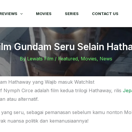
REVIEWS
MOVIES
SERIES
CONTACT US
ilm Gundam Seru Selain Hat
By
Lewats Film
/
Featured
,
Movies
,
News
dam Hathaway yang Wajib masuk Watchlist
Nymph Circe adalah film kedua trilogi Hathaway, rilis
Jep
an atau alternatif.
yang seru, sebagai pemanasan sebelum kamu nonton Mo
yak nuansa politik dan kemanusiaannya!