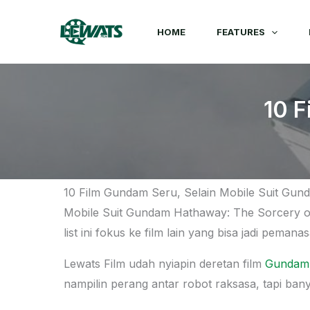
Skip
to
HOME
FEATURES
content
10 F
10 Film Gundam Seru, Selain Mobile Suit Gun
Mobile Suit Gundam Hathaway: The Sorcery of 
list ini fokus ke film lain yang bisa jadi pemanas
Lewats Film udah nyiapin deretan film
Gundam
nampilin perang antar robot raksasa, tapi ban