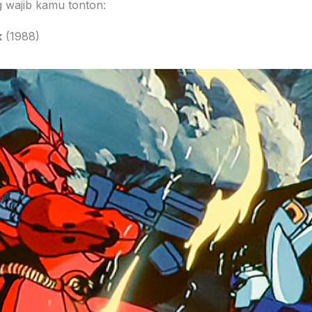
 wajib kamu tonton:
k
(1988)