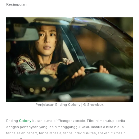
Kesimpulan
Penjelasan Ending Colony | © Showbox
Ending
Colony
bukan cuma cliffhanger zombie. Film ini menutup cerita
dengan pertanyaan yang lebih mengganggu: kalau manusia bisa hidup
tanpa salah paham, tanpa rahasia, tanpa individualitas, apakah itu masih