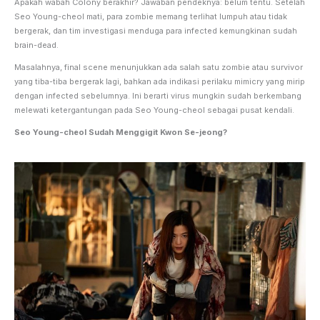
Apakah wabah Colony berakhir? Jawaban pendeknya: belum tentu. Setelah
Seo Young-cheol mati, para zombie memang terlihat lumpuh atau tidak
bergerak, dan tim investigasi menduga para infected kemungkinan sudah
brain-dead.
Masalahnya, final scene menunjukkan ada salah satu zombie atau survivor
yang tiba-tiba bergerak lagi, bahkan ada indikasi perilaku mimicry yang mirip
dengan infected sebelumnya. Ini berarti virus mungkin sudah berkembang
melewati ketergantungan pada Seo Young-cheol sebagai pusat kendali.
Seo Young-cheol Sudah Menggigit Kwon Se-jeong?