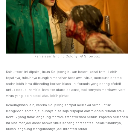
Penjelasan Ending Colony | © Showbox
Kalau teori ini dipakai, imun Se-jeong bukan berarti kebal total. Lebih
tepatnya, tubuhnya mungkin menahan fase awal virus, membuat ia tetap
sadar lebih lama dibanding korban biasa. Ini formula yang sering efektif
untuk sequel zombie: karakter utama selamat, tapi ternyata membawa versi
virus yang lebih stabil atau lebih pintar.
Kemungkinan lain, karena Se-jeong sempat memakai slime untuk
mengecoh zombie, tubuhnya bisa saja terpapar dalam dosis rendah atau
bentuk yang tidak langsung memicu transformasi penuh. Paparan semacam
ini bisa menjadi dasar bahwa virus sedang beradaptasi dalam tubuhnya,
bukan langsung mengubahnya jadi infected brutal.