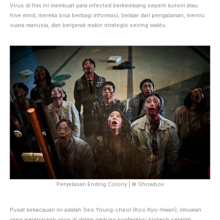
Virus di film ini membuat para infected berkembang seperti koloni atau
hive mind, mereka bisa berbagi informasi, belajar dari pengalaman, meniru
suara manusia, dan bergerak makin strategis seiring waktu.
Penjelasan Ending Colony | © Showbox
Pusat kekacauan ini adalah Seo Young-cheol (Koo Kyo-Hwan), ilmuwan
yang melepaskan virus di dalam gedung konferensi biotech setelah