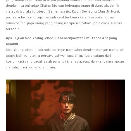
dendamnya terhadap Chains Bio dan beberapa orang di dunia akademik
meledak jadi aksi bioteror. Sementara itu, Kwon Se-jeong (Jun Ji Hyun),
profesor bioteknologi, menjadi karakter kunci karena ia bukan cuma
survivor, tapi juga orang yang paling mampu memahami pola evolusi virus
tersebut.
Apa Tujuan Seo Young-cheol Sebenarnya?atah Hati Tanpa Ada yang
Disakiti
Seo Young-cheol tidak sekadar ingin membalas dendam dengan membuat
orang jadi monster. Ia percaya bahwa masalah manusia datang dari
komunikasi yang gagal: salah paham, iri, rahasia, ego, dan ketidakmampuan
memahami isi pikiran orang lain.