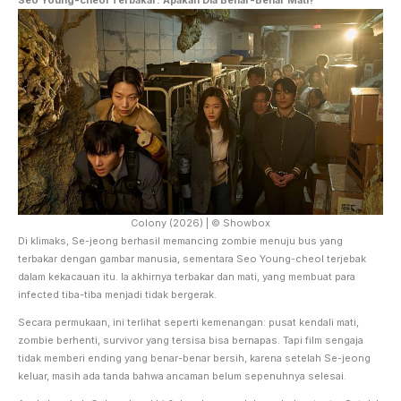
Seo Young-cheol Terbakar: Apakah Dia Benar-Benar Mati?
Colony (2026) | © Showbox
Di klimaks, Se-jeong berhasil memancing zombie menuju bus yang
terbakar dengan gambar manusia, sementara Seo Young-cheol terjebak
dalam kekacauan itu. Ia akhirnya terbakar dan mati, yang membuat para
infected tiba-tiba menjadi tidak bergerak.
Secara permukaan, ini terlihat seperti kemenangan: pusat kendali mati,
zombie berhenti, survivor yang tersisa bisa bernapas. Tapi film sengaja
tidak memberi ending yang benar-benar bersih, karena setelah Se-jeong
keluar, masih ada tanda bahwa ancaman belum sepenuhnya selesai.