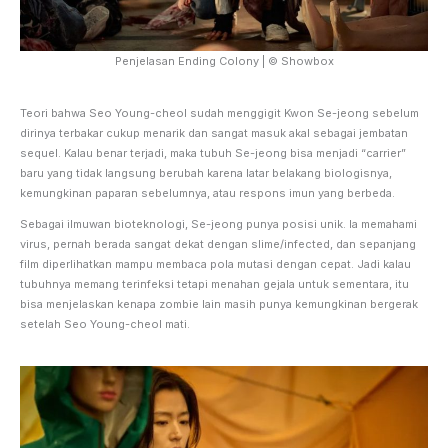
Penjelasan Ending Colony | © Showbox
Teori bahwa Seo Young-cheol sudah menggigit Kwon Se-jeong sebelum
dirinya terbakar cukup menarik dan sangat masuk akal sebagai jembatan
sequel. Kalau benar terjadi, maka tubuh Se-jeong bisa menjadi “carrier”
baru yang tidak langsung berubah karena latar belakang biologisnya,
kemungkinan paparan sebelumnya, atau respons imun yang berbeda.
Sebagai ilmuwan bioteknologi, Se-jeong punya posisi unik. Ia memahami
virus, pernah berada sangat dekat dengan slime/infected, dan sepanjang
film diperlihatkan mampu membaca pola mutasi dengan cepat. Jadi kalau
tubuhnya memang terinfeksi tetapi menahan gejala untuk sementara, itu
bisa menjelaskan kenapa zombie lain masih punya kemungkinan bergerak
setelah Seo Young-cheol mati.