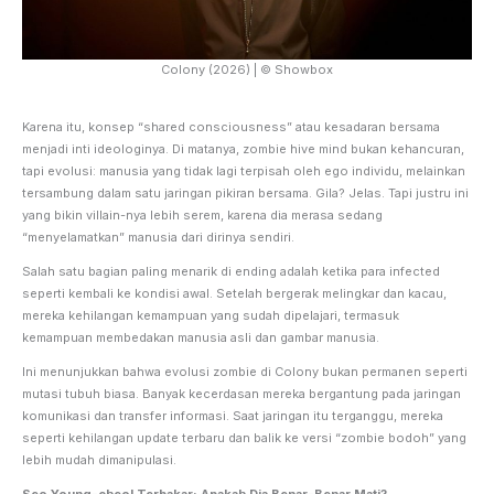
Colony (2026) | © Showbox
Karena itu, konsep “shared consciousness” atau kesadaran bersama
menjadi inti ideologinya. Di matanya, zombie hive mind bukan kehancuran,
tapi evolusi: manusia yang tidak lagi terpisah oleh ego individu, melainkan
tersambung dalam satu jaringan pikiran bersama. Gila? Jelas. Tapi justru ini
yang bikin villain-nya lebih serem, karena dia merasa sedang
“menyelamatkan” manusia dari dirinya sendiri.
Salah satu bagian paling menarik di ending adalah ketika para infected
seperti kembali ke kondisi awal. Setelah bergerak melingkar dan kacau,
mereka kehilangan kemampuan yang sudah dipelajari, termasuk
kemampuan membedakan manusia asli dan gambar manusia.
Ini menunjukkan bahwa evolusi zombie di Colony bukan permanen seperti
mutasi tubuh biasa. Banyak kecerdasan mereka bergantung pada jaringan
komunikasi dan transfer informasi. Saat jaringan itu terganggu, mereka
seperti kehilangan update terbaru dan balik ke versi “zombie bodoh” yang
lebih mudah dimanipulasi.