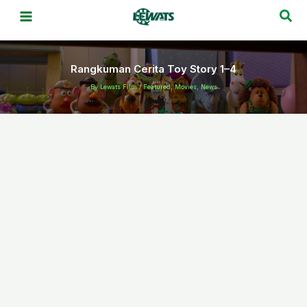
Skip
Sea
to
content
Rangkuman Cerita Toy Story 1–4
By
Lewats Film
/
Featured
,
Movies
,
News