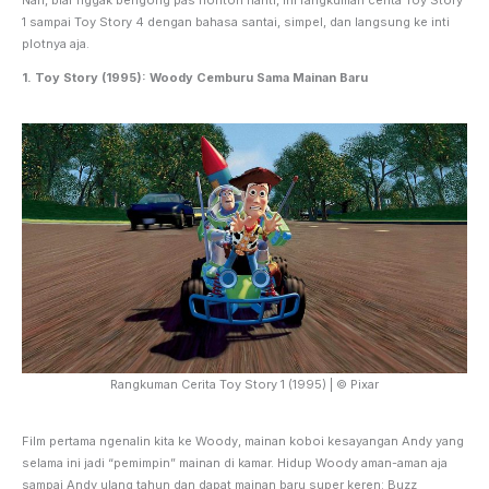
1 sampai Toy Story 4 dengan bahasa santai, simpel, dan langsung ke inti
plotnya aja.
1.
Toy Story (1995): Woody Cemburu Sama Mainan Baru
Rangkuman Cerita Toy Story 1 (1995) | © Pixar
Film pertama ngenalin kita ke Woody, mainan koboi kesayangan Andy yang
selama ini jadi “pemimpin” mainan di kamar. Hidup Woody aman-aman aja
sampai Andy ulang tahun dan dapat mainan baru super keren: Buzz