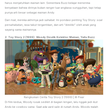
harus menjatuhkan mainan lain. Sementara Buzz belajar menerima
kenyataan bahwa dirinya bukan ranger luar angkasa sungguhan, tapi tetap
punya arti besar sebagai mainan Andy.
Dari rival, mereka akhirnya jadi sahabat. Ini pondasi penting Toy Story: soal
persahabatan, rasa takut tergantikan, dan arti “dimiliki” oleh anak yang
sayang sama mainannya.
2.
Toy Story 2 (1999): Woody Diculik Kolektor Mainan, Yaitu Buzz
Rangkuman Cerita Toy Story 2 (1999) | © Pixar
Di film kedua, Woody rusak sedikit di bagian lengan, lalu nggak jadi ikut
Andy ke cowboy camp. Saat ada yard sale di rumah Andy, Woody malah