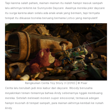
Tapi karena salah paham, mainan-mainan itu malah hampir masuk sampah
lalu akhirnya terkirim ke Sunnyside Daycare. Awalnya mereka pikir daycare
itu surga karena akan selalu ada anak-anak yang bermain, tapi ternyata
tempat itu dikuasai boneka beruang bernama Lotso yang manipulatif.
Rangkuman Cerita Toy Story 3 (2010) | © Pixar
Cerita lalu berubah jadi misi kabur dari daycare. Woody berusaha
meyakinkan teman-temannya bahwa Andy sebenarnya nggak membuang
mereka. Setelah melewati momen super emosional, termasuk adegan
hampir musnah di tempat sampah, para mainan akhirnya kembali ke rumah
Andy.