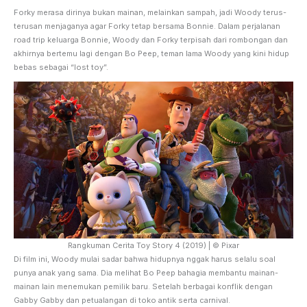
Forky merasa dirinya bukan mainan, melainkan sampah, jadi Woody terus-
terusan menjaganya agar Forky tetap bersama Bonnie. Dalam perjalanan
road trip keluarga Bonnie, Woody dan Forky terpisah dari rombongan dan
akhirnya bertemu lagi dengan Bo Peep, teman lama Woody yang kini hidup
bebas sebagai “lost toy”.
Rangkuman Cerita Toy Story 4 (2019) | © Pixar
Di film ini, Woody mulai sadar bahwa hidupnya nggak harus selalu soal
punya anak yang sama. Dia melihat Bo Peep bahagia membantu mainan-
mainan lain menemukan pemilik baru. Setelah berbagai konflik dengan
Gabby Gabby dan petualangan di toko antik serta carnival.