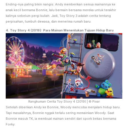
Ending-nya paling bikin nangis: Andy memberikan semua mainannya ke
anak kecil bernama Bonnie, lalu bermain bersama mereka untuk terakhir
kalinya sebelum pergi kuliah. Jadi, Toy Story 3 adalah cerita tentang
perpisahan, tumbuh dewasa, dan menerima rumah baru.
4.
Toy Story 4 (2019): Para Mainan Menentukan Tujuan Hidup Baru
Rangkuman Cerita Toy Story 4 (2019) | © Pixar
Setelah diberikan Andy ke Bonnie, Woody mencoba menjalani hidup baru.
Tapi masalahnya, Bonnie nggak terlalu sering memainkan Woody. Saat
Bonnie masuk TK, ia membuat mainan sendiri dari spork bekas bernama
Forky.