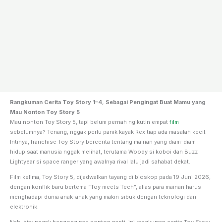
Rangkuman Cerita Toy Story 1–4, Sebagai Pengingat Buat Mamu yang
Mau Nonton Toy Story 5
Mau nonton Toy Story 5, tapi belum pernah ngikutin empat
film
sebelumnya? Tenang, nggak perlu panik kayak Rex tiap ada masalah kecil.
Intinya, franchise Toy Story bercerita tentang mainan yang diam-diam
hidup saat manusia nggak melihat, terutama Woody si koboi dan Buzz
Lightyear si space ranger yang awalnya rival lalu jadi sahabat dekat.
Film kelima, Toy Story 5, dijadwalkan tayang di bioskop pada 19 Juni 2026,
dengan konflik baru bertema “Toy meets Tech”, alias para mainan harus
menghadapi dunia anak-anak yang makin sibuk dengan teknologi dan
elektronik.
Nah, biar nggak bengong pas nonton nanti, ini rangkuman cerita Toy Story