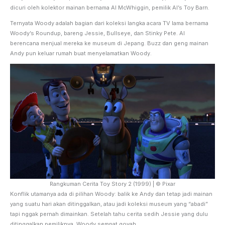
dicuri oleh kolektor mainan bernama Al McWhiggin, pemilik Al’s Toy Barn.
Ternyata Woody adalah bagian dari koleksi langka acara TV lama bernama
Woody’s Roundup, bareng Jessie, Bullseye, dan Stinky Pete. Al
berencana menjual mereka ke museum di Jepang. Buzz dan geng mainan
Andy pun keluar rumah buat menyelamatkan Woody.
Rangkuman Cerita Toy Story 2 (1999) | © Pixar
Konflik utamanya ada di pilihan Woody: balik ke Andy dan tetap jadi mainan
yang suatu hari akan ditinggalkan, atau jadi koleksi museum yang “abadi”
tapi nggak pernah dimainkan. Setelah tahu cerita sedih Jessie yang dulu
ditinggalkan pemiliknya, Woody sempat goyah.