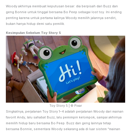
Woody akhirnya membuat keputusan besar: dia berpisah dari Buzz dan
geng Bonnie untuk tinggal bersama Bo Peep sebagai lost toy. Ini ending
penting karena untuk pertama kalinya Woody memilih jalannya sendiri,
bukan hanya hidup demi satu pemilik.
Kesimpulan Sebelum Toy Story 5
Toy Story 5 | © Pixar
Singkatnya, perjalanan Toy Story 1–4 adalah perjalanan Woody dari mainan
favorit Andy, lalu sahabat Buzz, lalu pemimpin kelompok, sampai akhirnya
memilih hidup baru bersama Bo Peep. Buzz dan geng lainnya tetap
bersama Bonnie, sementara Woody sekarang ada di luar sistem “mainan