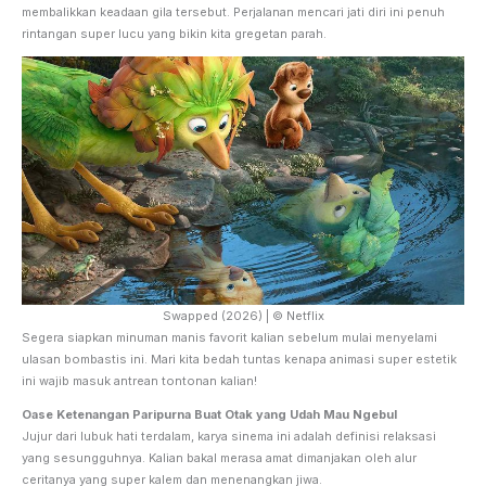
membalikkan keadaan gila tersebut. Perjalanan mencari jati diri ini penuh
rintangan super lucu yang bikin kita gregetan parah.
Swapped (2026) | © Netflix
Segera siapkan minuman manis favorit kalian sebelum mulai menyelami
ulasan bombastis ini. Mari kita bedah tuntas kenapa animasi super estetik
ini wajib masuk antrean tontonan kalian!
Oase Ketenangan Paripurna Buat Otak yang Udah Mau Ngebul
Jujur dari lubuk hati terdalam, karya sinema ini adalah definisi relaksasi
yang sesungguhnya. Kalian bakal merasa amat dimanjakan oleh alur
ceritanya yang super kalem dan menenangkan jiwa.