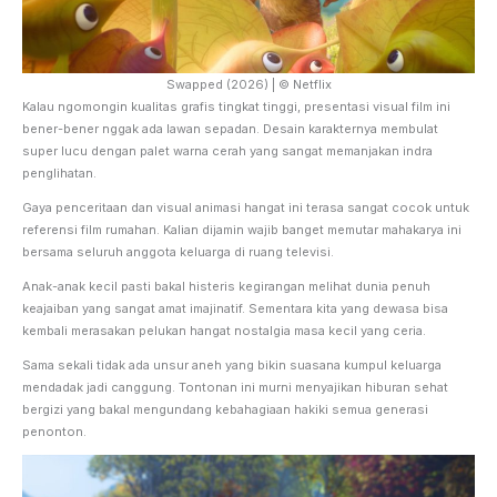
Swapped (2026) | © Netflix
Kalau ngomongin kualitas grafis tingkat tinggi, presentasi visual film ini
bener-bener nggak ada lawan sepadan. Desain karakternya membulat
super lucu dengan palet warna cerah yang sangat memanjakan indra
penglihatan.
Gaya penceritaan dan visual animasi hangat ini terasa sangat cocok untuk
referensi film rumahan. Kalian dijamin wajib banget memutar mahakarya ini
bersama seluruh anggota keluarga di ruang televisi.
Anak-anak kecil pasti bakal histeris kegirangan melihat dunia penuh
keajaiban yang sangat amat imajinatif. Sementara kita yang dewasa bisa
kembali merasakan pelukan hangat nostalgia masa kecil yang ceria.
Sama sekali tidak ada unsur aneh yang bikin suasana kumpul keluarga
mendadak jadi canggung. Tontonan ini murni menyajikan hiburan sehat
bergizi yang bakal mengundang kebahagiaan hakiki semua generasi
penonton.