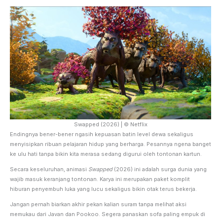
Swapped (2026) | © Netflix
Endingnya bener-bener ngasih kepuasan batin level dewa sekaligus
menyisipkan ribuan pelajaran hidup yang berharga. Pesannya ngena banget
ke ulu hati tanpa bikin kita merasa sedang digurui oleh tontonan kartun.
Secara keseluruhan, animasi
Swapped
(2026) ini adalah surga dunia yang
wajib masuk keranjang tontonan. Karya ini merupakan paket komplit
hiburan penyembuh luka yang lucu sekaligus bikin otak terus bekerja.
Jangan pernah biarkan akhir pekan kalian suram tanpa melihat aksi
memukau dari Javan dan Pookoo. Segera panaskan sofa paling empuk di