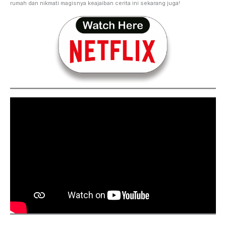
rumah dan nikmati magisnya keajaiban cerita ini sekarang juga!