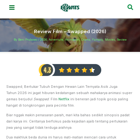
Skip
Sea
to
content
Review Film – Swapped (2026)
By
Beni Prabowo
/
2026
,
Adventure
,
Animation
,
Drama
,
Fantasy
,
Movies
,
Review
Swapped; Bertukar Tubuh Dengan Hewan Lain Ternyata Asik Juga
Tahun 2026 ini jagat hiburan kedatangan sebuah mahakarya animasi super
gemas berjudul
Swapped
. Film
Netflix
ini beneran jadi topik gosip paling
hangat di tongkrongan para pecinta film.
Biar nggak makin penasaran parah, mari kita bahas sedikit sinopsis padat
dari karya ini. Ceritanya berfokus pada kejadian ajaib tentang pertukaran
jiwa yang sangat tidak terduga arahnya.
Dua makhluk beda dunia ini harus mati-matian mencari cara untuk