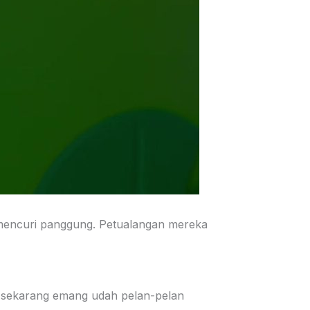
mencuri panggung. Petualangan mereka
man sekarang emang udah pelan-pelan