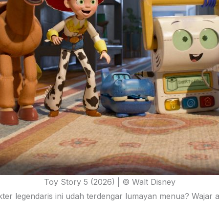
Toy Story 5 (2026) | © Walt Disney
ter legendaris ini udah terdengar lumayan menua? Wajar aja