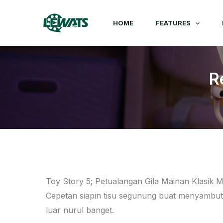
Skip
to
HOME
FEATURES
content
R
Toy Story 5; Petualangan Gila Mainan Klasik
Cepetan siapin tisu segunung buat menyambu
luar nurul banget.