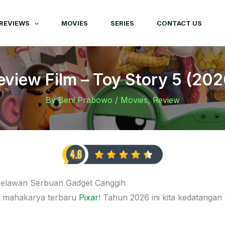
REVIEWS
MOVIES
SERIES
CONTACT US
eview Film – Toy Story 5 (202
By
Beni Prabowo
/
Movies
,
Review
 Melawan Serbuan Gadget Canggih
t mahakarya terbaru
Pixar
! Tahun 2026 ini kita kedatangan