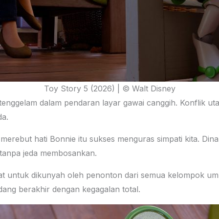
Toy Story 5 (2026) | © Walt Disney
k tenggelam dalam pendaran layar gawai canggih. Konflik uta
da.
merebut hati Bonnie itu sukses menguras simpati kita. Di
ja tanpa jeda membosankan.
erat untuk dikunyah oleh penonton dari semua kelompok um
dang berakhir dengan kegagalan total.