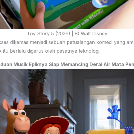
Toy Story 5 (2026) | © Walt Disney
kses dikemas menjadi sebuah petualangan komedi yang amat b
tu berlalu digerus oleh pesatnya teknologi.
aduan Musik Epiknya Siap Memancing Derai Air Mata Pe