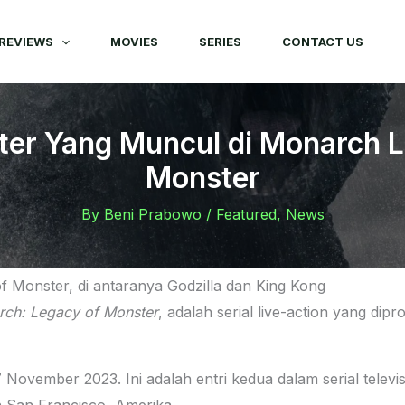
REVIEWS
MOVIES
SERIES
CONTACT US
ter Yang Muncul di Monarch L
Monster
By
Beni Prabowo
/
Featured
,
News
 Monster, di antaranya Godzilla dan King Kong
ch: Legacy of Monster
, adalah serial live-action yang dip
 November 2023. Ini adalah entri kedua dalam serial telev