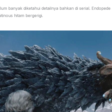
lum banyak diketahui detailnya bahkan di serial. Endoped
tinous hitam bergerigi.