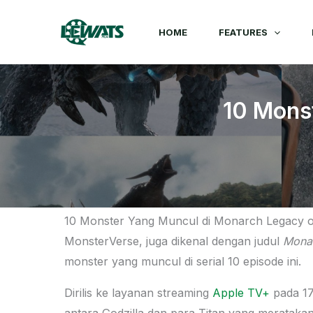
Skip
to
HOME
FEATURES
content
10 Mons
10 Monster Yang Muncul di Monarch Legacy of
MonsterVerse, juga dikenal dengan judul
Monar
monster yang muncul di serial 10 episode ini.
Dirilis ke layanan streaming
Apple TV+
pada 17