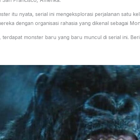
n San Francisco, Amerika.
r itu nyata, serial ini mengeksplorasi perjalanan satu 
reka dengan organisasi rahasia yang dikenal sebagai Mon
, terdapat monster baru yang baru muncul di serial ini. B