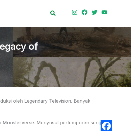
Search
egacy of
roduksi oleh Legendary Television. Banyak
isi MonsterVerse. Menyusul pertempuran sengit