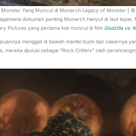
0 Monster Yang Muncul di Monarch Legacy of Monster | © 
gaimana dokumen penting Monarch hanyut di laut lepas. M
ary Pictures yang pertama kali muncul di film
Godzilla vs. 
puannya menggali di bawah mantel bumi dan cakarnya yang
a, mereka dijuluki sebagai “Rock Critters” oleh perancang