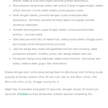
dokter, maka ia bisa mencegah peserta pilihan dieksekusi.
Para pekerja mempunyai waktu dari pukul 8 pagi hingga tengah malam
untuk mencari sosok mafia melalui pemungutan suara
Pada tengah malam, peserta dengan suara terbanyak akan
dieksekusi. Identitas peserta tersebut akan terungkap setelah
eksekusi dilakukan.
Setelah pemungutan suara tengah malam, semua peserta akan
tertidur – kecuali mafia.
Saat para peserta tidur di malam hari, mafia punya waktu hingga pukul
jam 6 pagi untuk mengeksekusi peserta.
Jika tim warga atau mafia mengalahkan tim lain dan menang, maka
permainan berakhir. Dokter, polisi, dan warga adalah satu tim.
Permainan hanya bisa dilakukan dalam area tertentu. Jika keluar dari
batas, maka ia akan gugur dan dieksekusi.
Drama dengan alur cerita yang mengerikan ini dibintangi oleh bintang muda
populer di Korea, seperti Choi Ye-bin, Lee Jae-in, Kim Woo-seok, Cha
Woo-min, Ahn Ji-ho, hingga Jeong So-ri.
Night Has Come
akan berjumlah 12 episode, dengan durasi 30 menit per
episode.
K-Drama
ini bisa disaksikan melalui layanan streaming Viu.