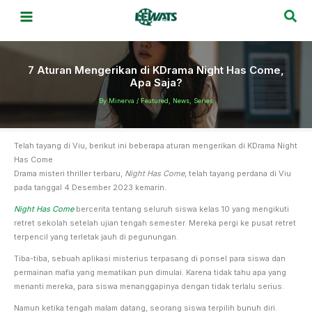
Skip
Sea
to
content
7 Aturan Mengerikan di KDrama Night Has Come,
Apa Saja?
By
Minerva
/
Featured
,
News
,
Series
Telah tayang di Viu, berikut ini beberapa aturan mengerikan di KDrama Night
Has Come
Drama misteri thriller terbaru,
Night Has Come
, telah tayang perdana di Viu
pada tanggal 4 Desember 2023 kemarin.
Night Has Come
bercerita tentang seluruh siswa kelas 10 yang mengikuti
retret sekolah setelah ujian tengah semester. Mereka pergi ke pusat retret
terpencil yang terletak jauh di pegunungan.
Tiba-tiba, sebuah aplikasi misterius terpasang di ponsel para siswa dan
permainan mafia yang mematikan pun dimulai. Karena tidak tahu apa yang
menanti mereka, para siswa menanggapinya dengan tidak terlalu serius.
Namun ketika tengah malam datang, seorang siswa terpilih bunuh diri.