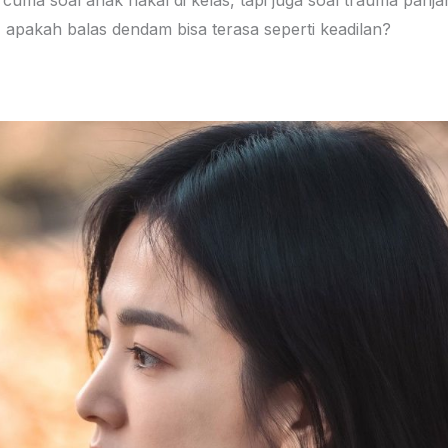
uma soal anak nakal di kelas, tapi juga soal trauma panjan
 apakah balas dendam bisa terasa seperti keadilan?