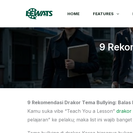
Skip
to
HOME
FEATURES
content
9 Rekom
9 Rekomendasi Drakor Tema Bullying: Balas 
Kamu suka vibe “Teach You a Lesson”
drakor
pelajaran” ke pelaku; maka list ini wajib banget