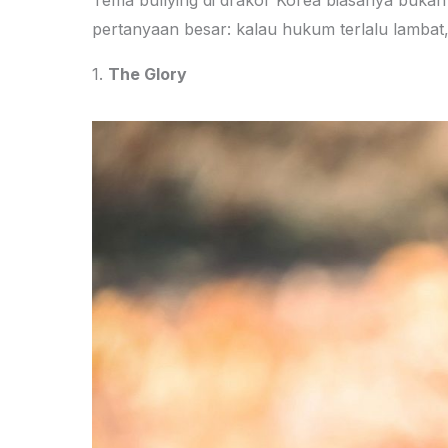
Tema bullying di drakor Korea biasanya bukan c
pertanyaan besar: kalau hukum terlalu lambat,
1.
The Glory