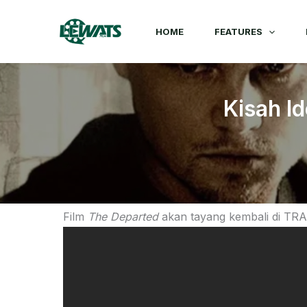
Skip
to
HOME
FEATURES
content
Kisah I
Film
The Departed
akan tayang kembali di TR