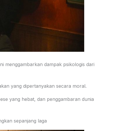
m ini menggambarkan dampak psikologis dari
akan yang dipertanyakan secara moral.
rsese yang hebat, dan penggambaran dunia
ngkan sepanjang laga