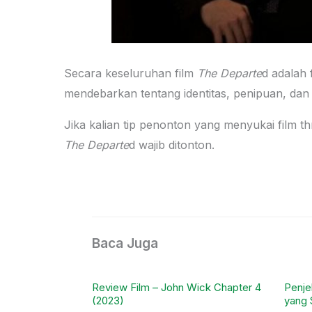
Secara keseluruhan film
The Departe
d adalah
mendebarkan tentang identitas, penipuan, da
Jika kalian tip penonton yang menyukai film t
The Departe
d wajib ditonton.
Baca Juga
Review Film – John Wick Chapter 4
Penje
(2023)
yang 