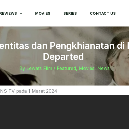
REVIEWS
MOVIES
SERIES
CONTACT US
dentitas dan Pengkhianatan di 
Departed
By
Lewats Film
/
Featured
,
Movies
,
News
ANS TV pada 1 Maret 2024