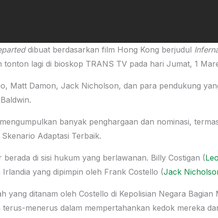
eparted
dibuat berdasarkan film Hong Kong berjudul
Inferna
lian tonton lagi di bioskop TRANS TV pada hari Jumat, 1 Mar
rio, Matt Damon, Jack Nicholson, dan para pendukung yang
Baldwin.
s, mengumpulkan banyak penghargaan dan nominasi, termas
 Skenario Adaptasi Terbaik.
r berada di sisi hukum yang berlawanan. Billy Costigan (
Leo
landia yang dipimpin oleh Frank Costello (
Jack Nicholso
ah yang ditanam oleh Costello di Kepolisian Negara Bagian
an terus-menerus dalam mempertahankan kedok mereka da