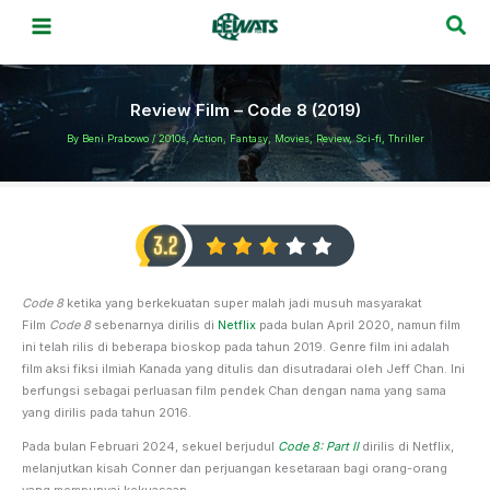
Skip
Sea
to
content
Review Film – Code 8 (2019)
By
Beni Prabowo
/
2010s
,
Action
,
Fantasy
,
Movies
,
Review
,
Sci-fi
,
Thriller
Code 8
ketika yang berkekuatan super malah jadi musuh masyarakat
Film
Code 8
sebenarnya dirilis di
Netflix
pada bulan April 2020, namun film
ini telah rilis di beberapa bioskop pada tahun 2019. Genre film ini adalah
film aksi fiksi ilmiah Kanada yang ditulis dan disutradarai oleh Jeff Chan. Ini
berfungsi sebagai perluasan film pendek Chan dengan nama yang sama
yang dirilis pada tahun 2016.
Pada bulan Februari 2024, sekuel berjudul
Code 8: Part II
dirilis di Netflix,
melanjutkan kisah Conner dan perjuangan kesetaraan bagi orang-orang
yang mempunyai kekuasaan.