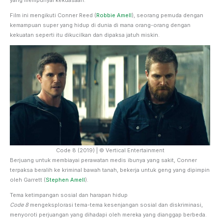
Film ini mengikuti Conner Reed (
Robbie Amell
), seorang pemuda dengan
kemampuan super yang hidup di dunia di mana orang-orang dengan
kekuatan seperti itu dikucilkan dan dipaksa jatuh miskin.
Code 8 (2019) | © Vertical Entertainment
Berjuang untuk membiayai perawatan medis ibunya yang sakit, Conner
terpaksa beralih ke kriminal bawah tanah, bekerja untuk geng yang dipimpin
oleh Garrett (
Stephen Amell
).
Tema ketimpangan sosial dan harapan hidup
Code 8
mengeksplorasi tema-tema kesenjangan sosial dan diskriminasi,
menyoroti perjuangan yang dihadapi oleh mereka yang dianggap berbeda.