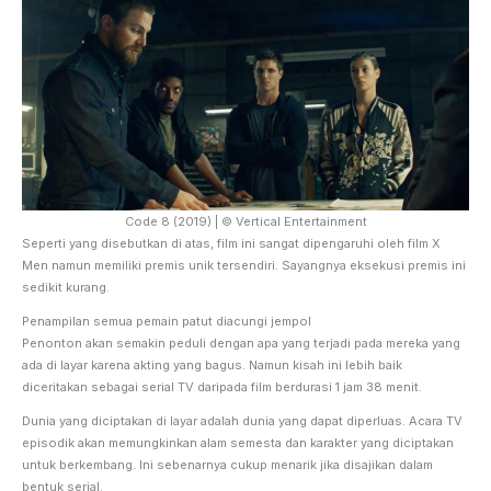
Code 8 (2019) | © Vertical Entertainment
Seperti yang disebutkan di atas, film ini sangat dipengaruhi oleh film X
Men namun memiliki premis unik tersendiri. Sayangnya eksekusi premis ini
sedikit kurang.
Penampilan semua pemain patut diacungi jempol
Penonton akan semakin peduli dengan apa yang terjadi pada mereka yang
ada di layar karena akting yang bagus. Namun kisah ini lebih baik
diceritakan sebagai serial TV daripada film berdurasi 1 jam 38 menit.
Dunia yang diciptakan di layar adalah dunia yang dapat diperluas. Acara TV
episodik akan memungkinkan alam semesta dan karakter yang diciptakan
untuk berkembang. Ini sebenarnya cukup menarik jika disajikan dalam
bentuk serial.