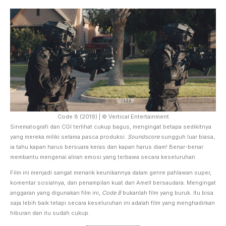
Code 8 (2019) | © Vertical Entertainment
Sinematografi dan CGI terlihat cukup bagus, mengingat betapa sedikitnya
yang mereka miliki selama pasca produksi.
Soundscore
sungguh luar biasa,
ia tahu kapan harus bersuara keras dan kapan harus diam! Benar-benar
membantu mengenai aliran emosi yang terbawa secara keseluruhan.
Film ini menjadi sangat menarik keunikannya dalam genre pahlawan super,
komentar sosialnya, dan penampilan kuat dari Amell bersaudara. Mengingat
anggaran yang digunakan film ini,
Code 8
bukanlah film yang buruk. Itu bisa
saja lebih baik tetapi secara keseluruhan ini adalah film yang menghadirkan
hiburan dan itu sudah cukup.