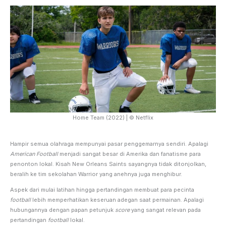
Home Team (2022) | © Netflix
Hampir semua olahraga mempunyai pasar penggemarnya sendiri. Apalagi
American Football
menjadi sangat besar di Amerika dan fanatisme para
penonton lokal. Kisah New Orleans Saints sayangnya tidak ditonjolkan,
beralih ke tim sekolahan Warrior yang anehnya juga menghibur.
Aspek dari mulai latihan hingga pertandingan membuat para pecinta
football
lebih memperhatikan keseruan adegan saat permainan. Apalagi
hubungannya dengan papan petunjuk
score
yang sangat relevan pada
pertandingan
football
lokal.