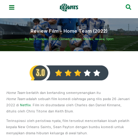
Skip
Sea
to
content
Review Film – Home Team (2022)
By
Beni Prabowo
/
2022
,
Comedy
,
Drama
,
Movies
,
Review
,
Sport
Home Team
berlatih dan bertanding semenyenangkan itu
Home Team
adalah sebuah film komedi olahraga yang rilis pada 26 Januari
2022 di
Netflix
. Film ini disutradarai oleh Charles dan Daniel Kinnane,
ditulis oleh Chris Titone dan Keith Blum.
Terinspirasi oleh peristiwa nyata, film tersebut menceritakan kisah pelatih
kepala New Orleans Saints, Sean Payton dengan bumbu komedi untuk
menyajikan drama hiburan keluarga di awal tahun.