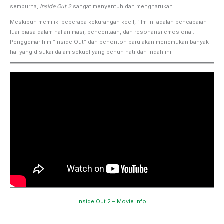
sempurna,
Inside Out 2
sangat menyentuh dan mengharukan.
Meskipun memiliki beberapa kekurangan kecil, film ini adalah pencapaian
luar biasa dalam hal animasi, penceritaan, dan resonansi emosional.
Penggemar film “Inside Out“ dan penonton baru akan menemukan banyak
hal yang disukai dalam sekuel yang penuh hati dan indah ini.
Inside Out 2 – Movie Info