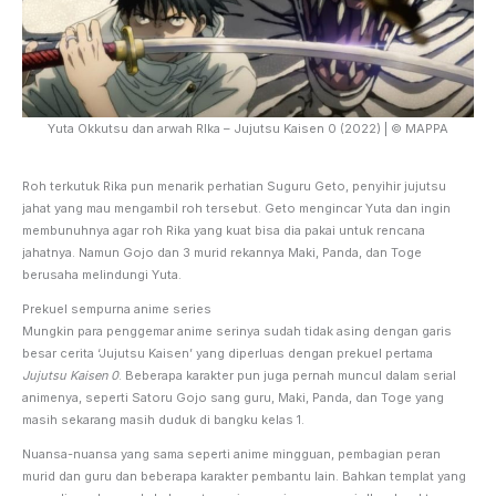
Yuta Okkutsu dan arwah RIka – Jujutsu Kaisen 0 (2022) | © MAPPA
Roh terkutuk Rika pun menarik perhatian Suguru Geto, penyihir jujutsu
jahat yang mau mengambil roh tersebut. Geto mengincar Yuta dan ingin
membunuhnya agar roh Rika yang kuat bisa dia pakai untuk rencana
jahatnya. Namun Gojo dan 3 murid rekannya Maki, Panda, dan Toge
berusaha melindungi Yuta.
Prekuel sempurna anime series
Mungkin para penggemar anime serinya sudah tidak asing dengan garis
besar cerita ‘Jujutsu Kaisen’ yang diperluas dengan prekuel pertama
Jujutsu Kaisen 0
. Beberapa karakter pun juga pernah muncul dalam serial
animenya, seperti Satoru Gojo sang guru, Maki, Panda, dan Toge yang
masih sekarang masih duduk di bangku kelas 1.
Nuansa-nuansa yang sama seperti anime mingguan, pembagian peran
murid dan guru dan beberapa karakter pembantu lain. Bahkan templat yang