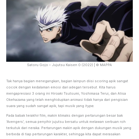
Satoru Gojo – Jujutsu Kaisen 0 (2022) | © MAPPA
Tak hanya bagian menegangkan, bagian lainpun diisi scoring apik sangat
cocok dengan kedalaman emosi dari adegan tersebut. Kita harus
mengapresiasi 3 orang ini Hiroaki Tsutsumi, Yoshimasa Terui, dan Alisa
Okehazama yang telah menghidupkan animasi tidak hanya dari pengisian
suara yang sudah sangat apik, tapi musik yang
hype.
Pada babak terakhir film, makin klimaks dengan pertarungan besar bak
‘Avengers’, semua penyihir jujutsu bersatu untuk melawan serbuan roh
terkutuk dari neraka. Pertarungan makin apik dengan dukungan musik yang
berbeda di tiap pertarungan karakter, sehingga kita dapat merasakan