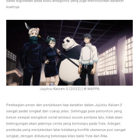
sama digunakan pada kubu antagonis yang juga menonjolkan karakter
kuatnya.
Jujutsu Kaisen 0 (2022) | © MAPPA
Pembagian peran dan penjelasan tiap karakter dalam
Jujutsu Kaisen 0
sangat padat singkat dan cukup jelas. Sehingga para penonton yang
belum sempat mengikuti serial animasi musim pertama lalu, tidak akan
kebingungan akan jalannya cerita yang bertumpu pada Yuta. Adegan
pembuka yang menjelaskan latar belakang konflik utamanya pun sangat
singkat, dengan didukung beberapa kilas balik Yuta dan Rika