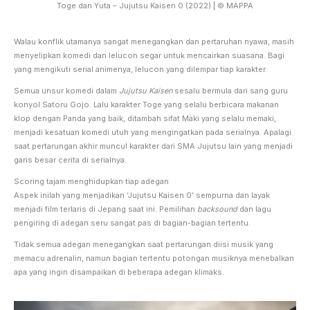
Toge dan Yuta – Jujutsu Kaisen 0 (2022) | © MAPPA
Walau konflik utamanya sangat menegangkan dan pertaruhan nyawa, masih
menyelipkan komedi dan lelucon segar untuk mencairkan suasana. Bagi
yang mengikuti serial animenya, lelucon yang dilempar tiap karakter.
Semua unsur komedi dalam
Jujutsu Kaisen
sesalu bermula dari sang guru
konyol Satoru Gojo. Lalu karakter Toge yang selalu berbicara makanan
klop dengan Panda yang baik, ditambah sifat Maki yang selalu memaki,
menjadi kesatuan komedi utuh yang mengingatkan pada serialnya. Apalagi
saat pertarungan akhir muncul karakter dari SMA Jujutsu lain yang menjadi
garis besar cerita di serialnya.
Scoring tajam menghidupkan tiap adegan
Aspek inilah yang menjadikan ‘Jujutsu Kaisen 0’ sempurna dan layak
menjadi film terlaris di Jepang saat ini. Pemilihan
backsound
dan lagu
pengiring di adegan seru sangat pas di bagian-bagian tertentu.
Tidak semua adegan menegangkan saat pertarungan diisi musik yang
memacu adrenalin, namun bagian tertentu potongan musiknya menebalkan
apa yang ingin disampaikan di beberapa adegan klimaks.