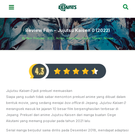
Skip
Sea
to
content
Review Film – Jujutsu Kaisen 0 (2022)
By
Beni Prabowo
/
2022
,
Action
,
Animation
,
Horror
,
Movies
,
Review
Jujutsu Kaisen 0
jadi prekuel memuaskan
Siapa yang sudah tidak sabar menonton prekuel anime yang dibuat dalam
bentuk movie, yang sedang merajai
box office
di Jepang.
Jujutsu Kaisen 0
merangsek masuk ke jajaran 10 besar film berpenghasilan terbesar di
Jepang. Prekuel dari anime Jujutsu Kaisen dari manga buatan Gege
Akutami yang memang popular pada tahun 2021 lalu.
Serial manga berjudul sama dirilis pada Desember 2018, mendapat adaptasi