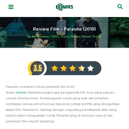
Skip
Sea
to
content
Review Film – Parasite (2019)
By
Beni Prabowo
/
2010s
,
Drama
,
Movies
,
Review
,
Thriller
Parasite overrated untuk pemantik film Asia?
Ikutan
review
Parasite
mungkin jadi penggebrak film Asia yang sukses
secara Internasional. Pembangunan cerita yang kuat dan perlahan
membawa semua penontonnya masuk ke setiap konflik yang disuguhkan
dalam film
Parasite
ini. Apalagi dengan segudang pendalaman latar yang
kokoh makin menguatkan cerita
Parasite
yang di menurut saya di luar
pemikiran film seperti biasanya.