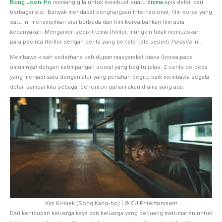
Bong Joon-Ho
memang gila untuk membuat suatu
drama
apik detail dari
berbagai sisi. Banyak mendapat penghargaan Internasional, film korea yang
satu ini menampilkan sisi berbeda dari film korea bahkan film asia
kebanyakan. Mengambil sedikit tema thriller, mungkin tidak memuaskan
para pecinta thriller dengan cerita yang bertele-tele seperti
Parasite
ini.
Membawa kisah sederhana kehidupan masyarakat biasa (korea pada
umumnya) dengan ketimpangan sosial yang begitu jelas. 2 cerita berbeda
yang menjadi satu dengan alur yang perlahan begitu baik membawa segala
detail sampai kita sebagai penonton paham akan drama yang ada.
Kim Ki-taek (Song Kang-ho) | © CJ Entertainment
Dari kehidupan keluarga kaya dan keluarga yang berjuang mati-matian untuk