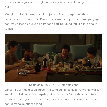
proses dan bagaimana menghidupkan suasana berseberangan itu cukup
sulit.
Mungkin bukan itu yang mau ditonjolkan. Scoring agak berlebihan
membuat misteri dalam film Parasite ini makin hidup. Tone warna yang agak
dark makin menghidupkan cerita yang dark berujung thrilling ini semakin
terasa.
Keluarga Ki-taek | © CJ Entertainment
Jangan bosan dulu pada durasi film yang cukup panjang hanya menyajikan
kehidupan keluarga biasa. Apalagi di bagian akhir film, sebuah plot twist
besar tak terduga muncul bertubi-tubi seakan kita belum siap menerima
dari berbagai sudut pandang.