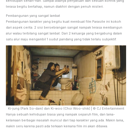
kehidupan sehari-hari. Sampai adanya penyatuan dan sebuah konflik yang
terasa begitu bertahap, namun diakhiri dengan penuh misteri.
Pembangunan yang sangat lambat
Pembangunan karakter yang begitu kuat membuat film Parasite ini kokoh
dari aspek cerita. 2 sisi bersebrangan sangat nampak terasa membangun
alur walau terbilang sangat lambat. Dari 2 keluarga yang bergabung dalam
satu alur maju mengambil 1 sudut pandang yang tidak terlalu subjektif.
Ki-jung (Park So-dam) dan Ki-woo (Choi Woo-shik) | © CJ Entertainment
Hanya sebuah kehidupan biasa yang nampak separuh film, dan lama-
kelamaan berbagai masalah muncul dari tiap karakter yang ada. Makin lama,
makin seru karena pasti ada terkaan kemana film ini akan dibawa.