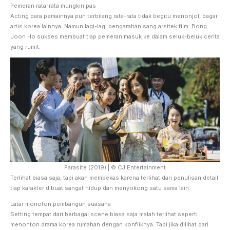
Pemeran rata-rata mungkin pas
Acting para pemainnya pun terbilang rata-rata tidak begitu menonjol, bagai
artis korea lainnya. Namun lagi-lagi pengarahan sang arsitek film. Bong
Joon Ho sukses membuat tiap pemeran masuk ke dalam seluk-beluk cerita
yang rumit.
Parasite (2019) | © CJ Entertainment
Terlihat biasa saja, tapi akan membekas karena terlihat dari penulisan detail
tiap karakter dibuat sangat hidup dan menyokong satu sama lain.
Latar monoton pembangun suasana
Setting tempat dari berbagai scene biasa saja malah terlihat seperti
menonton drama korea rumahan dengan konfliknya. Tapi jika dilihat dari