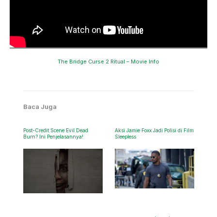
The Bridge Curse 2 Ritual – Movie Info
Baca Juga
Post-Credit Scene Evil Dead
Aksi Jamie Foxx Jadi Polisi di Film
Burn? Ini Penjelasannya!
Sleepless