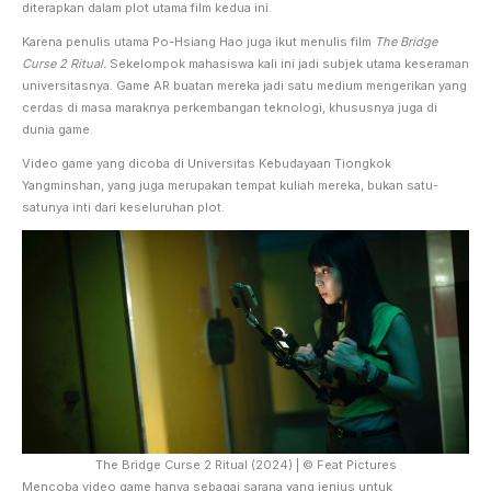
diterapkan dalam plot utama film kedua ini.
Karena penulis utama Po-Hsiang Hao juga ikut menulis film
The Bridge
Curse 2 Ritual.
Sekelompok mahasiswa kali ini jadi subjek utama keseraman
universitasnya. Game AR buatan mereka jadi satu medium mengerikan yang
cerdas di masa maraknya perkembangan teknologi, khususnya juga di
dunia game.
Video game yang dicoba di Universitas Kebudayaan Tiongkok
Yangminshan, yang juga merupakan tempat kuliah mereka, bukan satu-
satunya inti dari keseluruhan plot.
The Bridge Curse 2 Ritual (2024) | © Feat Pictures
Mencoba video game hanya sebagai sarana yang jenius untuk