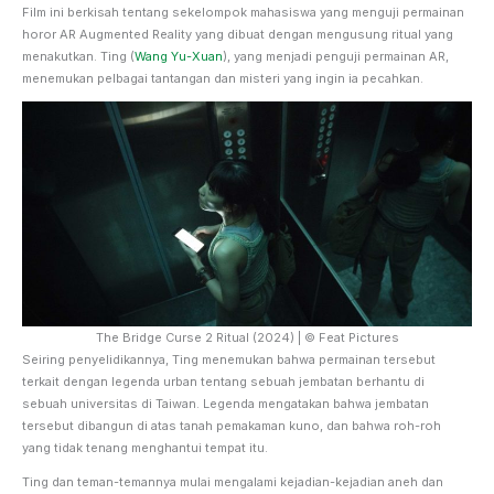
Film ini berkisah tentang sekelompok mahasiswa yang menguji permainan
horor AR Augmented Reality yang dibuat dengan mengusung ritual yang
menakutkan. Ting (
Wang Yu-Xuan
), yang menjadi penguji permainan AR,
menemukan pelbagai tantangan dan misteri yang ingin ia pecahkan.
The Bridge Curse 2 Ritual (2024) | © Feat Pictures
Seiring penyelidikannya, Ting menemukan bahwa permainan tersebut
terkait dengan legenda urban tentang sebuah jembatan berhantu di
sebuah universitas di Taiwan. Legenda mengatakan bahwa jembatan
tersebut dibangun di atas tanah pemakaman kuno, dan bahwa roh-roh
yang tidak tenang menghantui tempat itu.
Ting dan teman-temannya mulai mengalami kejadian-kejadian aneh dan