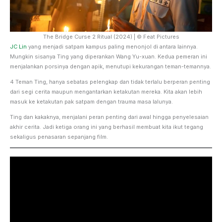
The Bridge Curse 2 Ritual (2024) | © Feat Pictures
JC Lin
yang menjadi satpam kampus paling menonjol di antara lainnya.
Mungkin sisanya Ting yang diperankan Wang Yu-xuan. Kedua pemeran ini
menjalankan porsinya dengan apik, menutupi kekurangan teman-temannya.
4 Teman Ting, hanya sebatas pelengkap dan tidak terlalu berperan penting
dari segi cerita maupun mengantarkan ketakutan mereka. Kita akan lebih
masuk ke ketakutan pak satpam dengan trauma masa lalunya.
Ting dan kakaknya, menjalani peran penting dari awal hingga penyelesaian
akhir cerita. Jadi ketiga orang ini yang berhasil membuat kita ikut tegang
sekaligus penasaran sepanjang film.