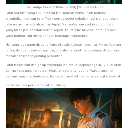
The Bridge Curse 2 Ritual (2024) | © Feat Pictures
Latar sekolah yang cukup besar jadi momok menakutkan berhasil
ditonjolkan dengan baik. Tidak semua sudut sekolah, tapi menggunakan
latar malam hari adalah pilihan tepat. Memanfaatkan sudut-sudut ruang
yang biasa jadi sorotan horor, seperti toilet bilik-biliknya, perpustakaan
yang hening, lalu ruang dengan beberapa mannequin.
Hal yang juga patut diacungi jempol adalah visual horornya. Memanfaatkan
timing dan pengambilan gambar, ditambah sound menggelegar dipastikan
menambah kinerja jantung penonton.
Latar malam hari dan gelap mayoritas jadi visual sepanjang film. Visual efek
dan makeup para hantu pun tidak tanggung-tanggung. Walau tampil di
bagian-bagian tertentu saja, hantu dan makhluk halusnya sangat maksimal.
Performa para pemeran tidak seimbang