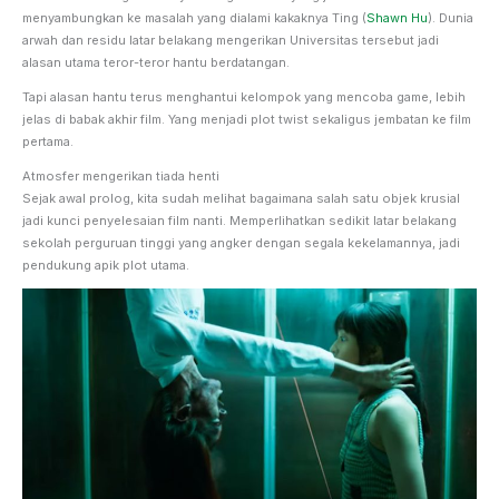
menyambungkan ke masalah yang dialami kakaknya Ting (
Shawn Hu
). Dunia
arwah dan residu latar belakang mengerikan Universitas tersebut jadi
alasan utama teror-teror hantu berdatangan.
Tapi alasan hantu terus menghantui kelompok yang mencoba game, lebih
jelas di babak akhir film. Yang menjadi plot twist sekaligus jembatan ke film
pertama.
Atmosfer mengerikan tiada henti
Sejak awal prolog, kita sudah melihat bagaimana salah satu objek krusial
jadi kunci penyelesaian film nanti. Memperlihatkan sedikit latar belakang
sekolah perguruan tinggi yang angker dengan segala kekelamannya, jadi
pendukung apik plot utama.