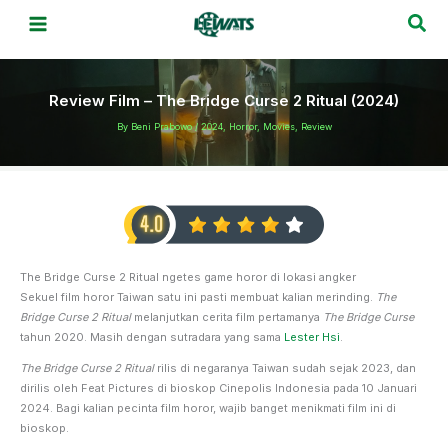
Skip
Sea
to
content
Review Film – The Bridge Curse 2 Ritual (2024)
By
Beni Prabowo
/
2024
,
Horror
,
Movies
,
Review
The Bridge Curse 2 Ritual ngetes game horor di lokasi angker
Sekuel film horor Taiwan satu ini pasti membuat kalian merinding.
The
Bridge Curse 2 Ritual
melanjutkan cerita film pertamanya
The Bridge Curse
tahun 2020. Masih dengan sutradara yang sama
Lester Hsi
.
The Bridge Curse 2 Ritual
rilis di negaranya Taiwan sudah sejak 2023, dan
dirilis oleh Feat Pictures di bioskop Cinepolis Indonesia pada 10 Januari
2024. Bagi kalian pecinta film horor, wajib banget menikmati film ini di
bioskop.