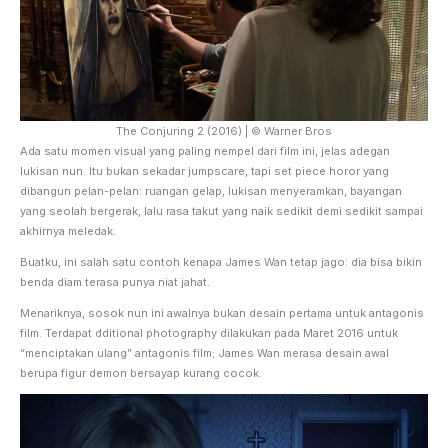
The Conjuring 2 (2016) | © Warner Bros
Ada satu momen visual yang paling nempel dari film ini, jelas adegan
lukisan nun. Itu bukan sekadar jumpscare, tapi set piece horor yang
dibangun pelan-pelan: ruangan gelap, lukisan menyeramkan, bayangan
yang seolah bergerak, lalu rasa takut yang naik sedikit demi sedikit sampai
akhirnya meledak.
Buatku, ini salah satu contoh kenapa James Wan tetap jago: dia bisa bikin
benda diam terasa punya niat jahat.
Menariknya, sosok nun ini awalnya bukan desain pertama untuk antagonis
film. Terdapat dditional photography dilakukan pada Maret 2016 untuk
“menciptakan ulang” antagonis film; James Wan merasa desain awal
berupa figur demon bersayap kurang cocok.