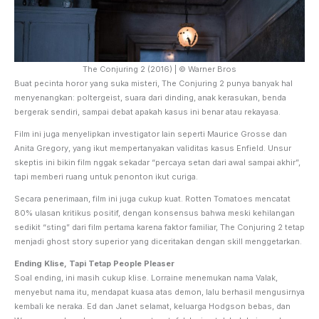
The Conjuring 2 (2016) | © Warner Bros
Buat pecinta horor yang suka misteri, The Conjuring 2 punya banyak hal
menyenangkan: poltergeist, suara dari dinding, anak kerasukan, benda
bergerak sendiri, sampai debat apakah kasus ini benar atau rekayasa.
Film ini juga menyelipkan investigator lain seperti Maurice Grosse dan
Anita Gregory, yang ikut mempertanyakan validitas kasus Enfield. Unsur
skeptis ini bikin film nggak sekadar “percaya setan dari awal sampai akhir”,
tapi memberi ruang untuk penonton ikut curiga.
Secara penerimaan, film ini juga cukup kuat. Rotten Tomatoes mencatat
80% ulasan kritikus positif, dengan konsensus bahwa meski kehilangan
sedikit “sting” dari film pertama karena faktor familiar, The Conjuring 2 tetap
menjadi ghost story superior yang diceritakan dengan skill menggetarkan.
Ending Klise, Tapi Tetap People Pleaser
Soal ending, ini masih cukup klise. Lorraine menemukan nama Valak,
menyebut nama itu, mendapat kuasa atas demon, lalu berhasil mengusirnya
kembali ke neraka. Ed dan Janet selamat, keluarga Hodgson bebas, dan