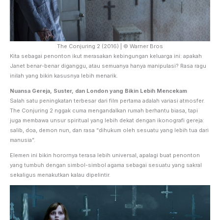
The Conjuring 2 (2016) | © Warner Bros
Kita sebagai penonton ikut merasakan kebingungan keluarga ini: apakah
Janet benar-benar diganggu, atau semuanya hanya manipulasi? Rasa ragu
inilah yang bikin kasusnya lebih menarik.
Nuansa Gereja, Suster, dan London yang Bikin Lebih Mencekam
Salah satu peningkatan terbesar dari film pertama adalah variasi atmosfer.
The Conjuring 2 nggak cuma mengandalkan rumah berhantu biasa, tapi
juga membawa unsur spiritual yang lebih dekat dengan ikonografi gereja:
salib, doa, demon nun, dan rasa “dihukum oleh sesuatu yang lebih tua dari
manusia”.
Elemen ini bikin horornya terasa lebih universal, apalagi buat penonton
yang tumbuh dengan simbol-simbol agama sebagai sesuatu yang sakral
sekaligus menakutkan kalau dipelintir.