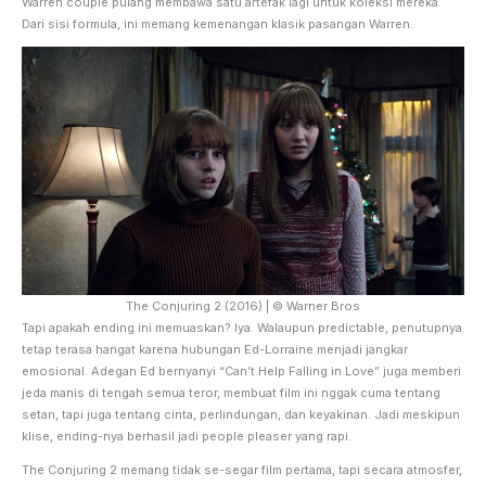
Warren couple pulang membawa satu artefak lagi untuk koleksi mereka.
Dari sisi formula, ini memang kemenangan klasik pasangan Warren.
The Conjuring 2 (2016) | © Warner Bros
Tapi apakah ending ini memuaskan? Iya. Walaupun predictable, penutupnya
tetap terasa hangat karena hubungan Ed-Lorraine menjadi jangkar
emosional. Adegan Ed bernyanyi “Can’t Help Falling in Love” juga memberi
jeda manis di tengah semua teror, membuat film ini nggak cuma tentang
setan, tapi juga tentang cinta, perlindungan, dan keyakinan. Jadi meskipun
klise, ending-nya berhasil jadi people pleaser yang rapi.
The Conjuring 2 memang tidak se-segar film pertama, tapi secara atmosfer,