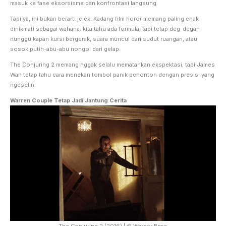
masuk ke fase eksorsisme dan konfrontasi langsung.
Tapi ya, ini bukan berarti jelek. Kadang film horor memang paling enak
dinikmati sebagai wahana: kita tahu ada formula, tapi tetap deg-degan
nunggu kapan kursi bergerak, suara muncul dari sudut ruangan, atau
sosok putih-abu-abu nongol dari gelap.
The Conjuring 2 memang nggak selalu mematahkan ekspektasi, tapi James
Wan tetap tahu cara menekan tombol panik penonton dengan presisi yang
ngeselin.
Warren Couple Tetap Jadi Jantung Cerita
The Conjuring 2 (2016) | © Warner Bros