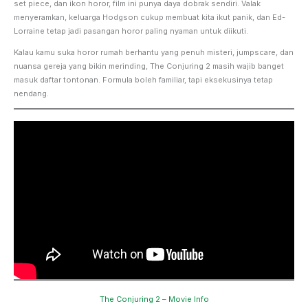
set piece, dan ikon horor, film ini punya daya dobrak sendiri. Valak
menyeramkan, keluarga Hodgson cukup membuat kita ikut panik, dan Ed-
Lorraine tetap jadi pasangan horor paling nyaman untuk diikuti.
Kalau kamu suka horor rumah berhantu yang penuh misteri, jumpscare, dan
nuansa gereja yang bikin merinding, The Conjuring 2 masih wajib banget
masuk daftar tontonan. Formula boleh familiar, tapi eksekusinya tetap
nendang.
The Conjuring 2 – Movie Info