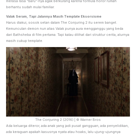
merasa rasa “baru”-nya agak berkurang karena formula horor rumah
berhantu sudah mulai familiar.
Valak Seram, Tapi Jalannya Masih Template Eksorsisme
Harus diakui, sosok setan dalam The Conjuring 2 itu serem banget.
Kemunculan demon nun alias Valak punya aura mengganggu yang beda
dari Bathsheba di film pertama. Tapi kalau dilihat dari struktur cerita, alurnya
masih cukup template.
The Conjuring 2 (2016) | © Warner Bros
Ada keluarga diteror, ada anak yang jadi pusat gangguan, ada penyelidikan,
ada keraguan apakah kasusnya nyata atau hoaks, lalu ujung-ujungnya