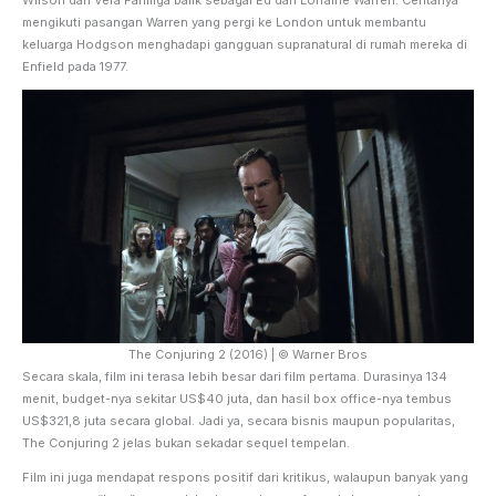
mengikuti pasangan Warren yang pergi ke London untuk membantu
keluarga Hodgson menghadapi gangguan supranatural di rumah mereka di
Enfield pada 1977.
The Conjuring 2 (2016) | © Warner Bros
Secara skala, film ini terasa lebih besar dari film pertama. Durasinya 134
menit, budget-nya sekitar US$40 juta, dan hasil box office-nya tembus
US$321,8 juta secara global. Jadi ya, secara bisnis maupun popularitas,
The Conjuring 2 jelas bukan sekadar sequel tempelan.
Film ini juga mendapat respons positif dari kritikus, walaupun banyak yang