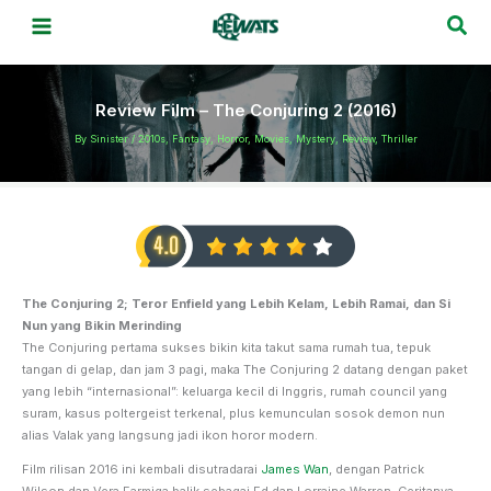
Skip
Sea
to
content
Review Film – The Conjuring 2 (2016)
By
Sinister
/
2010s
,
Fantasy
,
Horror
,
Movies
,
Mystery
,
Review
,
Thriller
The Conjuring 2; Teror Enfield yang Lebih Kelam, Lebih Ramai, dan Si
Nun yang Bikin Merinding
The Conjuring pertama sukses bikin kita takut sama rumah tua, tepuk
tangan di gelap, dan jam 3 pagi, maka The Conjuring 2 datang dengan paket
yang lebih “internasional”: keluarga kecil di Inggris, rumah council yang
suram, kasus poltergeist terkenal, plus kemunculan sosok demon nun
alias Valak yang langsung jadi ikon horor modern.
Film rilisan 2016 ini kembali disutradarai
James Wan
, dengan Patrick
Wilson dan Vera Farmiga balik sebagai Ed dan Lorraine Warren. Ceritanya