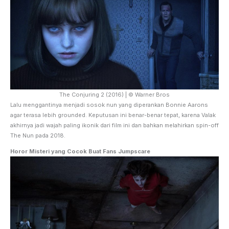
The Conjuring 2 (2016) | © Warner Bros
Lalu menggantinya menjadi sosok nun yang diperankan Bonnie Aarons
agar terasa lebih grounded. Keputusan ini benar-benar tepat, karena Valak
akhirnya jadi wajah paling ikonik dari film ini dan bahkan melahirkan spin-off
The Nun pada 2018.
Horor Misteri yang Cocok Buat Fans Jumpscare