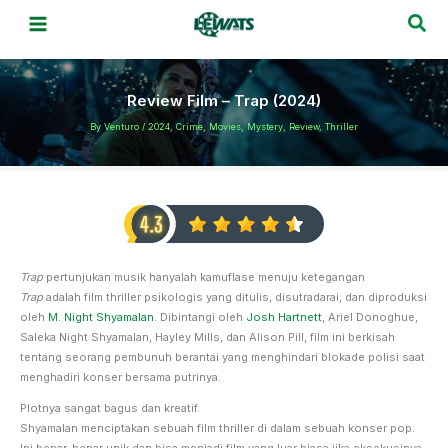
Skip
Sea
to
content
Review Film – Trap (2024)
By
Venturo
/
2024
,
Crime
,
Movies
,
Mystery
,
Review
,
Thriller
Trap
pertunjukan musik hanyalah kamuflase menuju ketegangan
Trap
adalah film thriller psikologis yang ditulis, disutradarai, dan diproduksi
oleh
M. Night Shyamalan
. Dibintangi oleh
Josh Hartnett
, Ariel Donoghue,
Saleka Night Shyamalan, Hayley Mills, dan Alison Pill, film ini berkisah
tentang seorang pembunuh berantai yang menghindari blokade polisi saat
menghadiri konser bersama putrinya.
Plotnya sangat bagus dan kreatif.
Shyamalan menciptakan sebuah film thriller di dalam sebuah konser pop.
Ini benar-benar unik dan bisa menjadi film yang luar biasa jika eksekusinya