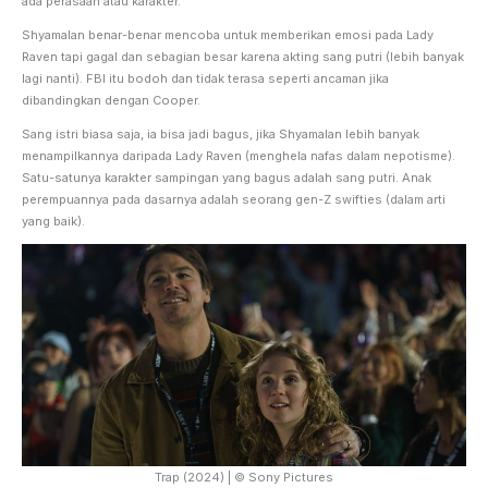
ada perasaan atau karakter.
Shyamalan benar-benar mencoba untuk memberikan emosi pada Lady
Raven tapi gagal dan sebagian besar karena akting sang putri (lebih banyak
lagi nanti). FBI itu bodoh dan tidak terasa seperti ancaman jika
dibandingkan dengan Cooper.
Sang istri biasa saja, ia bisa jadi bagus, jika Shyamalan lebih banyak
menampilkannya daripada Lady Raven (menghela nafas dalam nepotisme).
Satu-satunya karakter sampingan yang bagus adalah sang putri. Anak
perempuannya pada dasarnya adalah seorang gen-Z swifties (dalam arti
yang baik).
Trap (2024) | © Sony Pictures