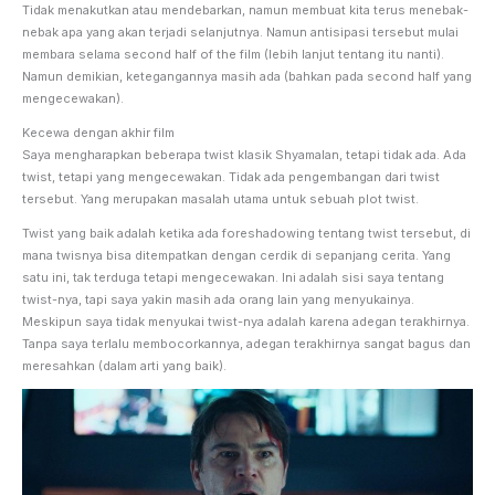
Tidak menakutkan atau mendebarkan, namun membuat kita terus menebak-
nebak apa yang akan terjadi selanjutnya. Namun antisipasi tersebut mulai
membara selama second half of the film (lebih lanjut tentang itu nanti).
Namun demikian, ketegangannya masih ada (bahkan pada second half yang
mengecewakan).
Kecewa dengan akhir film
Saya mengharapkan beberapa twist klasik Shyamalan, tetapi tidak ada. Ada
twist, tetapi yang mengecewakan. Tidak ada pengembangan dari twist
tersebut. Yang merupakan masalah utama untuk sebuah plot twist.
Twist yang baik adalah ketika ada foreshadowing tentang twist tersebut, di
mana twisnya bisa ditempatkan dengan cerdik di sepanjang cerita. Yang
satu ini, tak terduga tetapi mengecewakan. Ini adalah sisi saya tentang
twist-nya, tapi saya yakin masih ada orang lain yang menyukainya.
Meskipun saya tidak menyukai twist-nya adalah karena adegan terakhirnya.
Tanpa saya terlalu membocorkannya, adegan terakhirnya sangat bagus dan
meresahkan (dalam arti yang baik).