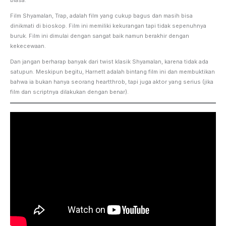
Film Shyamalan, Trap, adalah film yang cukup bagus dan masih bisa
dinikmati di bioskop. Film ini memiliki kekurangan tapi tidak sepenuhnya
buruk. Film ini dimulai dengan sangat baik namun berakhir dengan
kekecewaan.
Dan jangan berharap banyak dari twist klasik Shyamalan, karena tidak ada
satupun. Meskipun begitu, Harnett adalah bintang film ini dan membuktikan
bahwa ia bukan hanya seorang heartthrob, tapi juga aktor yang serius (jika
film dan scriptnya dilakukan dengan benar).