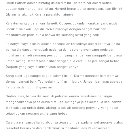
Josh Harnett adalah bintang dalam film ini. Dia bersinar dalam setiap
adegan dan mencuri perhatian. Harnett benar-benar menyelamatkan film ini
(dalam hal akting). Karena para aktor lainnya.
Karakter yang diperankan Harnett, Cooper, bukanlah karakter yang mudah
untuk dimainkan. Tapi dia memainkannya dengan sangat baik dan
membuktikan pada dunia bahwa dia memang aktor yang baik.
Faktanya, saya pikir ini adalah penampilan terbaiknya dalam karirnya. Fakta
bahwa dia dapat mengubah nadanya dari seorang ayah yang ceria dan
murahan menjadi seorang pembunuh yang mengerikan sungguh luar biasa.
Tetapi akting Harnett bisa dilihat dengan dua cara. Bisa jadi sangat hebat
(seperti yang saya pikirkan) atau sangat konyol.
Sang putri juga sangat bagus dalam film ini. Dia memerankan karakternya
dengan sangat baik. Tapi selain itu, film ini buruk. Jangan berharap apa-apa.
Terutama dari putri Shyamalan.
Sudah jelas, bahwa dia memilih putrinya karena nepotisme dan ingin
mengenalkannya pada dunia film. Tapi aktingnya jelas membuktikan, bahwa
dia tidak siap untuk dunia akting. Ia adalah seorang penyanyi yang hebat
tetapi bukan seorang aktris yang hebat.
Cara dia menyampaikan dialognya terasa cringe, padahal seharusnya dialog
tersebut bermakna dan berdampak. Ia membuat Lady Raven menjadi