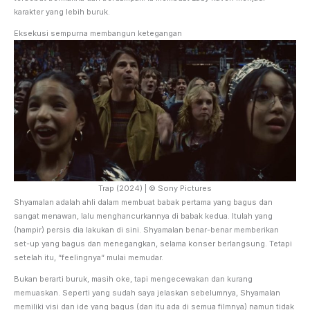
karakter yang lebih buruk.
Eksekusi sempurna membangun ketegangan
Trap (2024) | © Sony Pictures
Shyamalan adalah ahli dalam membuat babak pertama yang bagus dan
sangat menawan, lalu menghancurkannya di babak kedua. Itulah yang
(hampir) persis dia lakukan di sini. Shyamalan benar-benar memberikan
set-up yang bagus dan menegangkan, selama konser berlangsung. Tetapi
setelah itu, “feelingnya“ mulai memudar.
Bukan berarti buruk, masih oke, tapi mengecewakan dan kurang
memuaskan. Seperti yang sudah saya jelaskan sebelumnya, Shyamalan
memiliki visi dan ide yang bagus (dan itu ada di semua filmnya) namun tidak