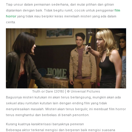
Tiap unsur dalam permainan sederhana, dari mulai pilihan dan giliran
dijalankan dengan baik. Tidak begitu rumit, cocok untuk penggemar
film
horror
yang tidak mau berpikir keras menelaah misteri yang ada dalam
cerita.
Truth or Dare (2018) | © Universal Pictures
Bagusnya misteri kutukan ini akan terus berlangsung, mungkin akan ada
sekuel atau runtutan kututan lain dengan ending film yang tidak
menyelesaikan masalah. Misteri akan terus bergulir, ini membuat film horror
terus menghantui dan berbekas di benah penonton.
Kurang kuatnya karakterisasi banyaknya pemeran
Beberapa aktor terkenal mengisi dan berperan baik mengisi suasana