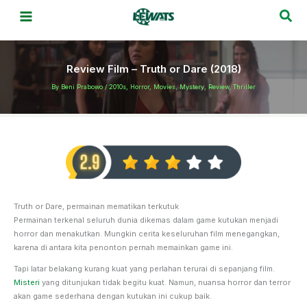
Skip
Sea
to
content
Review Film – Truth or Dare (2018)
By
Beni Prabowo
/
2010s
,
Horror
,
Movies
,
Mystery
,
Review
,
Thriller
Truth or Dare, permainan mematikan terkutuk
Permainan terkenal seluruh dunia dikemas dalam game kutukan menjadi
horror dan menakutkan. Mungkin cerita keseluruhan film menegangkan,
karena di antara kita penonton pernah memainkan game ini.
Tapi latar belakang kurang kuat yang perlahan terurai di sepanjang film.
Misteri
yang ditunjukan tidak begitu kuat. Namun, nuansa horror dan terror
akan game sederhana dengan kutukan ini cukup baik.