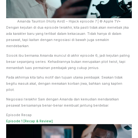
Amanda Taunton (Holly Aird) – Hijack episode 7 | © Apple TV+
Dengan kejutan di dua episode terakhir, kita pasti tidak akan menebak jika
ada karakter baru yang terlibat dalam kekacauan. Tidak hanya di dalam
pesawat, tapi kaitan dengan negosiasi di bawah juga semakin
mendebarkan.
Sosok ibu bernama Amanda muncul di akhir episode 6, jadi kejutan paling
besar sepanjang series. Kehadirannya bukan merupakan plot twist, tapi
menambah luas permainan pembajak yang cukup jenius.
Pada akhirnya kita tahu motif dan tujuan utama pembajak. Seakan tidak
begitu masuk akal, dengan memakan korban jiwa, bahkan sang kapten
pilot.
Negosiasi terakhir Sam dengan Amanda dan kemudian mendaratkan
pesawat bersamanya benar-benar membuat jantung berdebar.
Episode Recap
Episode 1 [Recap & Review]