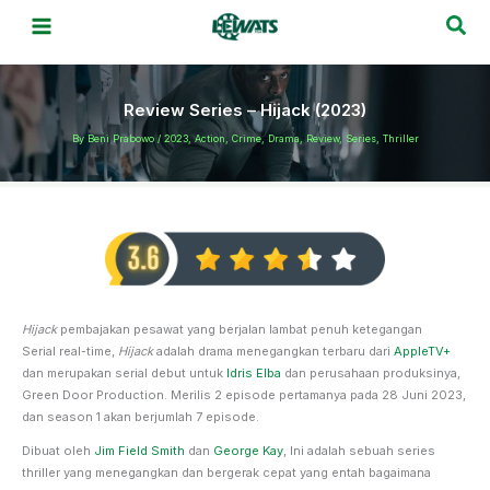
Skip
Sea
to
content
Review Series – Hijack (2023)
By
Beni Prabowo
/
2023
,
Action
,
Crime
,
Drama
,
Review
,
Series
,
Thriller
Hijack
pembajakan pesawat yang berjalan lambat penuh ketegangan
Serial real-time,
Hijack
adalah drama menegangkan terbaru dari
AppleTV+
dan merupakan serial debut untuk
Idris Elba
dan perusahaan produksinya,
Green Door Production. Merilis 2 episode pertamanya pada 28 Juni 2023,
dan season 1 akan berjumlah 7 episode.
Dibuat oleh
Jim Field Smith
dan
George Kay
, Ini adalah sebuah series
thriller yang menegangkan dan bergerak cepat yang entah bagaimana