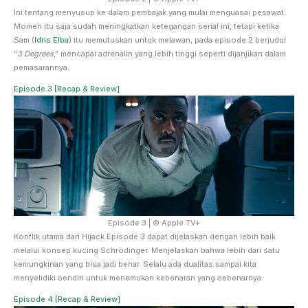
Ini tentang menyusup ke dalam pembajak yang mulai menguasai pesawat.
Momen itu saja sudah meningkatkan ketegangan serial ini, tetapi ketika
Sam (
Idris Elba
) itu memutuskan untuk melawan, pada episode 2 berjudul
“
3 Degrees
,” mencapai adrenalin yang lebih tinggi seperti dijanjikan dalam
pemasarannya.
Episode 3 [Recap & Review]
Episode 3 | © Apple TV+
Konflik utama dari Hijack Episode 3 dapat dijelaskan dengan lebih baik
melalui konsep kucing Schrödinger. Menjelaskan bahwa lebih dari satu
kemungkinan yang bisa jadi benar. Selalu ada dualitas sampai kita
menyelidiki sendiri untuk menemukan kebenaran yang sebenarnya.
Episode 4 [Recap & Review]