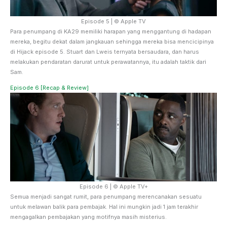
Episode 5 | © Apple TV
Para penumpang di KA29 memiliki harapan yang menggantung di hadapan
mereka, begitu dekat dalam jangkauan sehingga mereka bisa mencicipinya
di Hijack episode 5. Stuart dan Lweis ternyata bersaudara, dan harus
melakukan pendaratan darurat untuk perawatannya, itu adalah taktik dari
Sam.
Episode 6 [Recap & Review]
Episode 6 | © Apple TV+
Semua menjadi sangat rumit, para penumpang merencanakan sesuatu
untuk melawan balik para pembajak. Hal ini mungkin jadi 1 jam terakhir
mengagalkan pembajakan yang motifnya masih misterius.