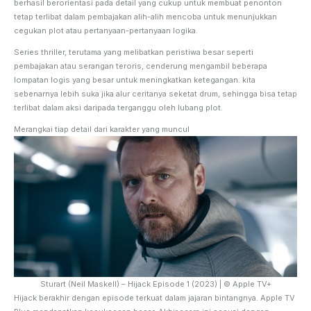
berhasil berorientasi pada detail yang cukup untuk membuat penonton
tetap terlibat dalam pembajakan alih-alih mencoba untuk menunjukkan
cegukan plot atau pertanyaan-pertanyaan logika.
Series thriller, terutama yang melibatkan peristiwa besar seperti
pembajakan atau serangan teroris, cenderung mengambil beberapa
lompatan logis yang besar untuk meningkatkan ketegangan. kita
sebenarnya lebih suka jika alur ceritanya seketat drum, sehingga bisa tetap
terlibat dalam aksi daripada terganggu oleh lubang plot.
Merangkai tiap detail dari karakter yang muncul
Sturart (Neil Maskell) – Hijack Episode 1 (2023) | © Apple TV+
Hijack berakhir dengan episode terkuat dalam jajaran bintangnya. Apple TV