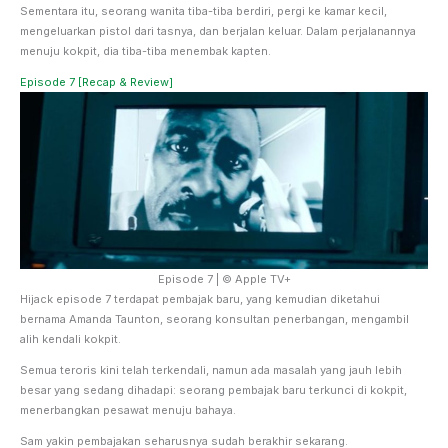
Sementara itu, seorang wanita tiba-tiba berdiri, pergi ke kamar kecil,
mengeluarkan pistol dari tasnya, dan berjalan keluar. Dalam perjalanannya
menuju kokpit, dia tiba-tiba menembak kapten.
Episode 7 [Recap & Review]
Episode 7 | © Apple TV+
Hijack episode 7 terdapat pembajak baru, yang kemudian diketahui
bernama Amanda Taunton, seorang konsultan penerbangan, mengambil
alih kendali kokpit.
Semua teroris kini telah terkendali, namun ada masalah yang jauh lebih
besar yang sedang dihadapi: seorang pembajak baru terkunci di kokpit,
menerbangkan pesawat menuju bahaya.
Sam yakin pembajakan seharusnya sudah berakhir sekarang.