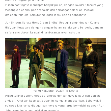
Pilihan castingnya mendapat banyak pujian, dengan Takumi Kitamura yang
menangkap esensi pesona tajam dan semangat berapi-api menjadi
Urameshi Yusuke. Karakter meledak-ledak cocok dengannya.
Jun Shison, Kanata Hongō, dan Shûhei Uesugi menghidupkan Kurama,
Hiei, dan Kuwabara dengan penggambaran mereka yang berbeda, dengan
setia menciptakan kembali dinamika antar rekan satu tim.
Yu Yu Hakusho (2023) | © Netflix
Walau terlihat seperti cosplay lengkap dengan gaya rambut dan senjata
andalan. Aksi dari keempat jagoan ini sangat mengesankan. Sebanyak 5
episode kita hanya disuguhkan mereka yang terus berkelahi melawan Roh
Jahat yang ingin mencelakakan manusia.