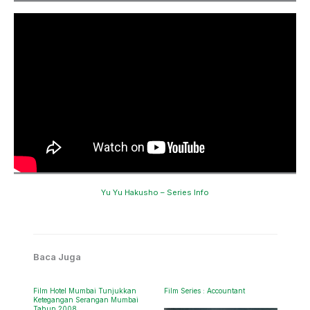
Yu Yu Hakusho – Series Info
Baca Juga
Film Hotel Mumbai Tunjukkan
Film Series : Accountant
Ketegangan Serangan Mumbai
Tahun 2008