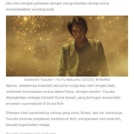
tiba-tiba menjadi pahlawan dengan mengorbankan dirinya untuk
menyelamatkan seorang anak.
Urameshi Yusuke – Yu Yu Hakusho (2023) | © Netflix
Namun, imbalannya bukanlah masuk ke surga atau mati dengan baik,
melainkan kesempatan kedua dalam hidup, dengan kejutan. Yusuke
dibangkitkan sebagai Detektif Dunia Bawah, yang bertugas menyelidiki
ancaman supernatural di Dunia Roh.
Ditemani oleh pembimbing rohnya yang setia, Botan, dan tim sekutunya,
Yusuke memulai perjalanan membunuh iblis, penguasaan seni bela diri,
banyak kegelisahan remaja.
Cosplay lengkap para pemeran