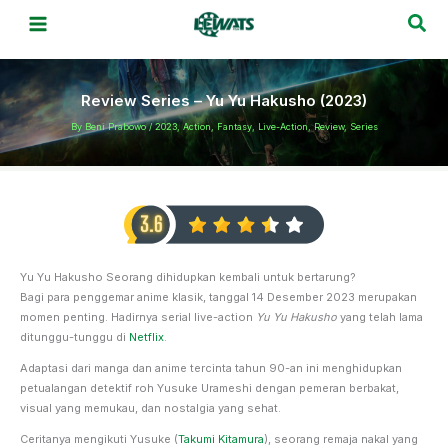
Skip
Sea
to
content
Review Series – Yu Yu Hakusho (2023)
By
Beni Prabowo
/
2023
,
Action
,
Fantasy
,
Live-Action
,
Review
,
Series
Yu Yu Hakusho Seorang dihidupkan kembali untuk bertarung?
Bagi para penggemar anime klasik, tanggal 14 Desember 2023 merupakan
momen penting. Hadirnya serial live-action
Yu Yu Hakusho
yang telah lama
ditunggu-tunggu di
Netflix
.
Adaptasi dari manga dan anime tercinta tahun 90-an ini menghidupkan
petualangan detektif roh Yusuke Urameshi dengan pemeran berbakat,
visual yang memukau, dan nostalgia yang sehat.
Ceritanya mengikuti Yusuke (
Takumi Kitamura
), seorang remaja nakal yang