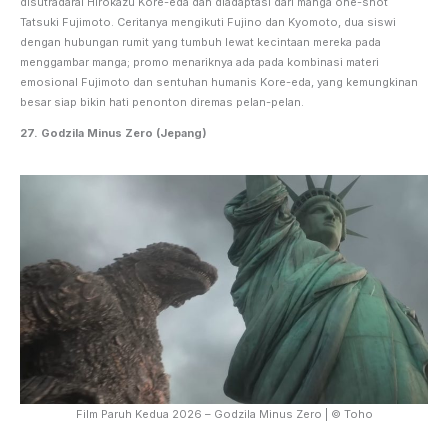
disutradarai Hirokazu Kore-eda dan diadaptasi dari manga one-shot
Tatsuki Fujimoto. Ceritanya mengikuti Fujino dan Kyomoto, dua siswi
dengan hubungan rumit yang tumbuh lewat kecintaan mereka pada
menggambar manga; promo menariknya ada pada kombinasi materi
emosional Fujimoto dan sentuhan humanis Kore-eda, yang kemungkinan
besar siap bikin hati penonton diremas pelan-pelan.
27. Godzila Minus Zero (Jepang)
Film Paruh Kedua 2026 – Godzila Minus Zero | © Toho