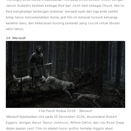
Jason Sudeikis kembali sebagai Red dan Josh Gad sebagai Chuck. Kali ini
Red menghadapi tantangan terbesar: menjadi ayah dari tiga anak sambil
tetap harus menyelamatkan dunia, jadi film ini menjual komedi keluarga,
karakter baru, dan kekacauan burung pemarah yang cocok untuk liburan
akhir tahun.
24. Werwulf
Film Paruh Kedua 2026 – Werwulf
Werwulf
dijadwalkan rilis pada 25 Desember 2026, disutradarai Robert
Eggers, dengan Aaron Taylor-Johnson, Willem Dafoe, dan Lily-Rose Depp
dalam jajaran cast. Film ini adalah horor gothic berlatar Inggris abad