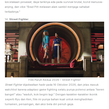
kecelakaan pesawat; daya tariknya ada pada survival brutal, bond manusia-
anjing, dan vibe “Brad Pitt melawan alam sambil menjaga sahabat
terbaiknya.”
14.
Street Fighter
Film Paruh Kedua 2026 – Street Fighter
Street Fighter
dijadwalkan hadir pada 16 Oktober 2026, dan jelas masuk
watchlist karena adaptasi game fighting selalu punya potensi antara “keren
banget” atau “waduh, kok begini lagi.” Dengan karakter-karakter ikonik
seperti Ryu dan Ken, film ini punya bahan kuat untuk menghadirkan
turnamen, persaingan, dan aksi bela diri penuh gaya.