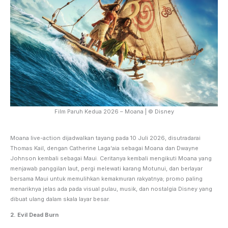
Film Paruh Kedua 2026 – Moana | © Disney
Moana live-action dijadwalkan tayang pada 10 Juli 2026, disutradarai
Thomas Kail, dengan Catherine Lagaʻaia sebagai Moana dan Dwayne
Johnson kembali sebagai Maui. Ceritanya kembali mengikuti Moana yang
menjawab panggilan laut, pergi melewati karang Motunui, dan berlayar
bersama Maui untuk memulihkan kemakmuran rakyatnya; promo paling
menariknya jelas ada pada visual pulau, musik, dan nostalgia Disney yang
dibuat ulang dalam skala layar besar.
2. Evil Dead Burn