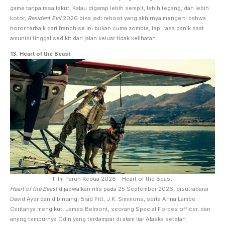
game tanpa rasa takut. Kalau digarap lebih sempit, lebih tegang, dan lebih
kotor,
Resident Evil
2026 bisa jadi reboot yang akhirnya mengerti bahwa
horor terbaik dari franchise ini bukan cuma zombie, tapi rasa panik saat
amunisi tinggal sedikit dan jalan keluar tidak kelihatan.
13. Heart of the Beast
Film Paruh Kedua 2026 – Heart of the Beast
Heart of the Beast
dijadwalkan rilis pada 25 September 2026, disutradarai
David Ayer dan dibintangi Brad Pitt, J.K. Simmons, serta Anna Lambe.
Ceritanya mengikuti James Belmont, seorang Special Forces officer, dan
anjing tempurnya Odin yang terdampar di alam liar Alaska setelah