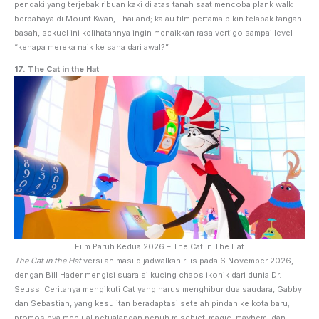
pendaki yang terjebak ribuan kaki di atas tanah saat mencoba plank walk
berbahaya di Mount Kwan, Thailand; kalau film pertama bikin telapak tangan
basah, sekuel ini kelihatannya ingin menaikkan rasa vertigo sampai level
“kenapa mereka naik ke sana dari awal?”
17. The Cat in the Hat
Film Paruh Kedua 2026 – The Cat In The Hat
The Cat in the Hat
versi animasi dijadwalkan rilis pada 6 November 2026,
dengan Bill Hader mengisi suara si kucing chaos ikonik dari dunia Dr.
Seuss. Ceritanya mengikuti Cat yang harus menghibur dua saudara, Gabby
dan Sebastian, yang kesulitan beradaptasi setelah pindah ke kota baru;
promosinya menjual petualangan penuh mischief, magic, mayhem, dan