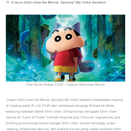
11. Crayon Shin-chan the Movie: Spooky! My Yokai Vacation
Film Paruh Kedua 2026 – Crayon Shinchan Movie
Crayon Shin-chan the Movie: Spooky! My Yokai Vacation
dijadwalkan tayang
di Jepang pada 31 Juli 2026 dan membawa keluarga Nohara ke Akita,
kampung halaman kakek Shin-chan. Sinopsisnya mengajak Shin-chan
masuk ke “Land of Yokai” setelah tergoda janji Chocobi sepuasnya, jadi
briefing promosinya terasa sangat Shin-chan: liburan keluarga, yokai
Jepang, kekacauan absurd, dan komedi bocah yang selalu berhasil bikin