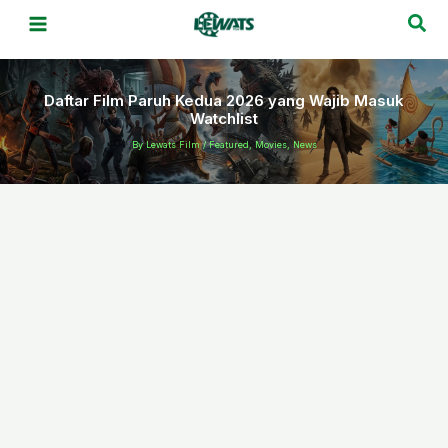
Skip
Sea
to
content
Daftar Film Paruh Kedua 2026 yang Wajib Masuk
Watchlist
By
Lewats Film
/
Featured
,
Movies
,
News