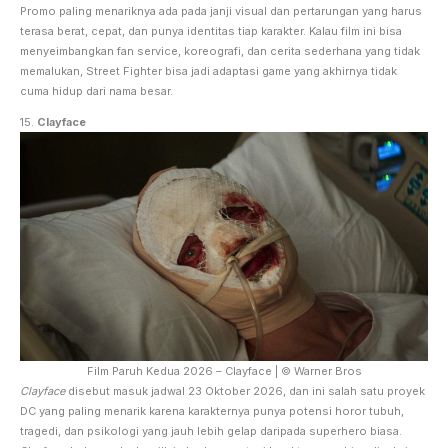
Promo paling menariknya ada pada janji visual dan pertarungan yang harus
terasa berat, cepat, dan punya identitas tiap karakter. Kalau film ini bisa
menyeimbangkan fan service, koreografi, dan cerita sederhana yang tidak
memalukan, Street Fighter bisa jadi adaptasi game yang akhirnya tidak
cuma hidup dari nama besar.
15.
Clayface
Film Paruh Kedua 2026 – Clayface | © Warner Bros
Clayface
disebut masuk jadwal 23 Oktober 2026, dan ini salah satu proyek
DC yang paling menarik karena karakternya punya potensi horor tubuh,
tragedi, dan psikologi yang jauh lebih gelap daripada superhero biasa.