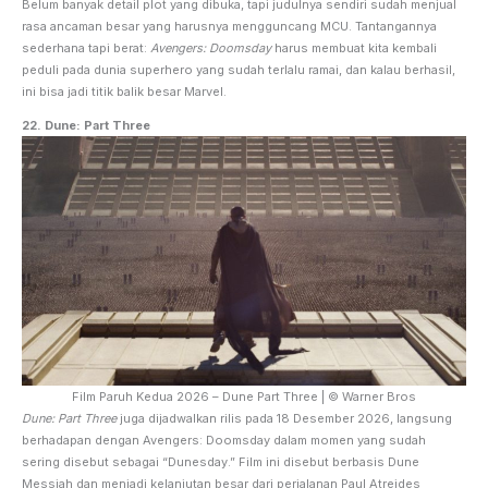
Belum banyak detail plot yang dibuka, tapi judulnya sendiri sudah menjual
rasa ancaman besar yang harusnya mengguncang MCU. Tantangannya
sederhana tapi berat:
Avengers: Doomsday
harus membuat kita kembali
peduli pada dunia superhero yang sudah terlalu ramai, dan kalau berhasil,
ini bisa jadi titik balik besar Marvel.
22. Dune: Part Three
Film Paruh Kedua 2026 – Dune Part Three | © Warner Bros
Dune: Part Three
juga dijadwalkan rilis pada 18 Desember 2026, langsung
berhadapan dengan Avengers: Doomsday dalam momen yang sudah
sering disebut sebagai “Dunesday.” Film ini disebut berbasis Dune
Messiah dan menjadi kelanjutan besar dari perjalanan Paul Atreides