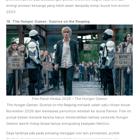
energi animasi keluarga yang lebih aman daripada mimpi buruk live-action
2003.
18. The Hunger Games: Sunrise on the Reaping
Film Paruh Kedua 2026 – The Hunger Games
The Hunger Games: Sunrise on the Reaping
menjadi salah satu rilisan besar
November 2026 dan membawa penonton kembali ke dunia Panem. Film ini
punya beban menarik karena harus membuktikan bahwa semesta Hunger
Games masih hidup tanpa hanya mengulang kejayaan Katniss.
Daya tariknya ada pada peluang menggali sisi lain permainan, politik