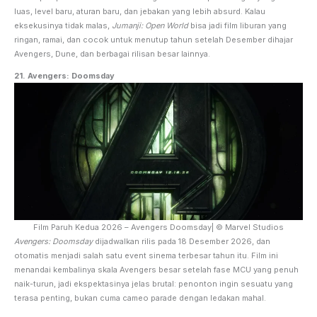
luas, level baru, aturan baru, dan jebakan yang lebih absurd. Kalau
eksekusinya tidak malas,
Jumanji: Open World
bisa jadi film liburan yang
ringan, ramai, dan cocok untuk menutup tahun setelah Desember dihajar
Avengers, Dune, dan berbagai rilisan besar lainnya.
21. Avengers: Doomsday
Film Paruh Kedua 2026 – Avengers Doomsday| © Marvel Studios
Avengers: Doomsday
dijadwalkan rilis pada 18 Desember 2026, dan
otomatis menjadi salah satu event sinema terbesar tahun itu. Film ini
menandai kembalinya skala Avengers besar setelah fase MCU yang penuh
naik-turun, jadi ekspektasinya jelas brutal: penonton ingin sesuatu yang
terasa penting, bukan cuma cameo parade dengan ledakan mahal.