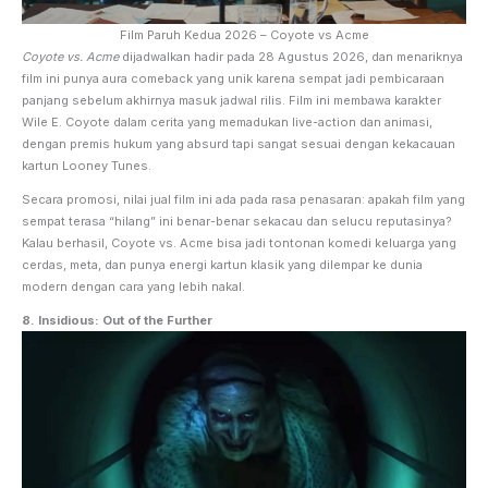
Film Paruh Kedua 2026 – Coyote vs Acme
Coyote vs. Acme
dijadwalkan hadir pada 28 Agustus 2026, dan menariknya
film ini punya aura comeback yang unik karena sempat jadi pembicaraan
panjang sebelum akhirnya masuk jadwal rilis. Film ini membawa karakter
Wile E. Coyote dalam cerita yang memadukan live-action dan animasi,
dengan premis hukum yang absurd tapi sangat sesuai dengan kekacauan
kartun Looney Tunes.
Secara promosi, nilai jual film ini ada pada rasa penasaran: apakah film yang
sempat terasa “hilang” ini benar-benar sekacau dan selucu reputasinya?
Kalau berhasil, Coyote vs. Acme bisa jadi tontonan komedi keluarga yang
cerdas, meta, dan punya energi kartun klasik yang dilempar ke dunia
modern dengan cara yang lebih nakal.
8. Insidious: Out of the Further