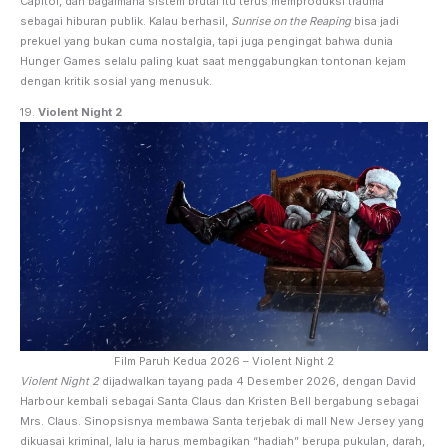
Capitol, dan bagaimana sistem brutal itu terus memproduksi trauma
sebagai hiburan publik. Kalau berhasil,
Sunrise on the Reaping
bisa jadi
prekuel yang bukan cuma nostalgia, tapi juga pengingat bahwa dunia
Hunger Games selalu paling kuat saat menggabungkan tontonan kejam
dengan kritik sosial yang menusuk.
19.
Violent Night 2
Film Paruh Kedua 2026 – Violent Night 2
Violent Night 2
dijadwalkan tayang pada 4 Desember 2026, dengan David
Harbour kembali sebagai Santa Claus dan Kristen Bell bergabung sebagai
Mrs. Claus. Sinopsisnya membawa Santa terjebak di mall New Jersey yang
dikuasai kriminal, lalu ia harus membagikan “hadiah” berupa pukulan, darah,