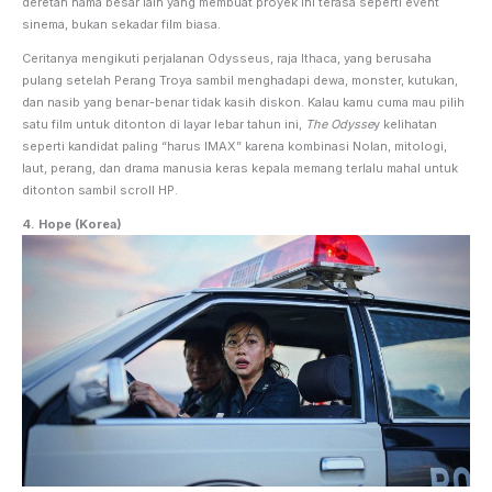
deretan nama besar lain yang membuat proyek ini terasa seperti event
sinema, bukan sekadar film biasa.
Ceritanya mengikuti perjalanan Odysseus, raja Ithaca, yang berusaha
pulang setelah Perang Troya sambil menghadapi dewa, monster, kutukan,
dan nasib yang benar-benar tidak kasih diskon. Kalau kamu cuma mau pilih
satu film untuk ditonton di layar lebar tahun ini,
The Odysse
y kelihatan
seperti kandidat paling “harus IMAX” karena kombinasi Nolan, mitologi,
laut, perang, dan drama manusia keras kepala memang terlalu mahal untuk
ditonton sambil scroll HP.
4. Hope (Korea)