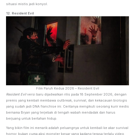
situasi mistis jadi konyol.
12. Resident Evil
Film Paruh Kedua 2026 – Resident Evil
Resident Evil
versi baru dijadwalkan rilis pada 18 September 2026, dengan
premis yang kembali membawa outbreak, survival, dan kekacauan biologis
yang sudah jadi DNA franchise ini. Ceritanya mengikuti seorang kurir medis
bernama Bryan yang terjebak di tengah wabah mendadak dan harus
berjuang untuk bertahan hidup.
Yang bikin film ini menarik adalah peluangnya untuk kembali ke akar survival
horror, bukan cuma aksi monster besar yang kadang terasa terlalu video