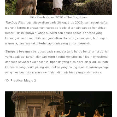
Film Paruh Kedua 2026 – The Dog Stars
The Dog Stars
juga dijadwalkan pada 28 Agustus 2026, dan masuk daftar
menarik karena menawarkan napas berbeda di tengah parade franchise
besar. Film ini punya nuansa survival dan drama pasca-bencana yang
kemungkinan besar lebih mengandalkan atmosfer, kesunyian, hubungan
manusia, dan rasa takut terhadap dunia yang sudah berubah.
Sinopsis besarnya berpusat pada manusia yang harus bertahan di dunia
yang tidak lagi ramah, dengan konflik yang kemungkinan lebih emosional
daripada sekadar aksi besar. Ini tipe film yang bisa diam-diam jadi kejutan,
karena kadang cerita paling kuat bukan yang paling ramai ledakannya, tapi
yang membuat kita merasa sendirian di dunia luas yang sudah rusak.
10. Practical Magic 2