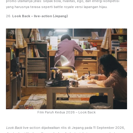
promo utamanya jelas: sepak bola, rivalitas, ego, dan energi kompetisi
yang harusnya terasa seperti battle royale versi lapangan hijau.
26.
Look Back – live-action (Jepang)
Film Paruh Kedua 2026 – Look Back
Look Back
live-action dijadwalkan rilis di Jepang pada 11 September 2026,