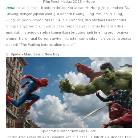
Film Paruh Kedua 2026 – Hope
Hope
adalah film sci-fi action thriller Korea dari Na Hong-jin, sutradara
The
Wailing
, dengan jajaran cast gila seperti Hwang Jung-min, Zo In-sung,
Jung Ho-yeon, Taylor Russell, Alicia Vikander, dan Michael Fassbender.
Sinopsisnya mengikuti warga desa terpencil yang harus bertahan dari
makhluk misterius setelah komunikasi terputus, jadi briefing promosinya
simpel: horor rural Korea, survival monster, dan skala ambisius yang terasa
seperti “The Wailing ketemu alien dread.”
5. Spider-Man: Brand New Day
SpiderMan Brand New Day (2026)
Spider-Man: Brand New Day
dijadwalkan rilis pada 31 Juli 2026, dengan Tom