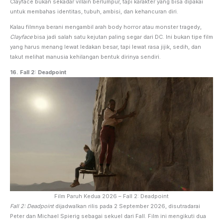
Clayface bukan sekadar villain berlumpur, tapi karakter yang bisa dipakai
untuk membahas identitas, tubuh, ambisi, dan kehancuran diri.
Kalau filmnya berani mengambil arah body horror atau monster tragedy,
Clayface
bisa jadi salah satu kejutan paling segar dari DC. Ini bukan tipe film
yang harus menang lewat ledakan besar, tapi lewat rasa jijik, sedih, dan
takut melihat manusia kehilangan bentuk dirinya sendiri.
16. Fall 2: Deadpoint
Film Paruh Kedua 2026 – Fall 2: Deadpoint
Fall 2: Deadpoint
dijadwalkan rilis pada 2 September 2026, disutradarai
Peter dan Michael Spierig sebagai sekuel dari Fall. Film ini mengikuti dua