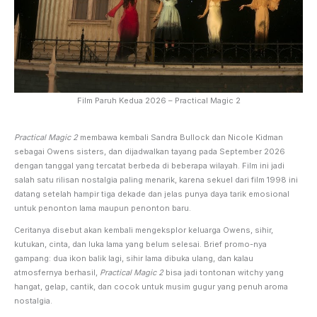
Film Paruh Kedua 2026 – Practical Magic 2
Practical Magic 2
membawa kembali Sandra Bullock dan Nicole Kidman
sebagai Owens sisters, dan dijadwalkan tayang pada September 2026
dengan tanggal yang tercatat berbeda di beberapa wilayah. Film ini jadi
salah satu rilisan nostalgia paling menarik, karena sekuel dari film 1998 ini
datang setelah hampir tiga dekade dan jelas punya daya tarik emosional
untuk penonton lama maupun penonton baru.
Ceritanya disebut akan kembali mengeksplor keluarga Owens, sihir,
kutukan, cinta, dan luka lama yang belum selesai. Brief promo-nya
gampang: dua ikon balik lagi, sihir lama dibuka ulang, dan kalau
atmosfernya berhasil,
Practical Magic 2
bisa jadi tontonan witchy yang
hangat, gelap, cantik, dan cocok untuk musim gugur yang penuh aroma
nostalgia.