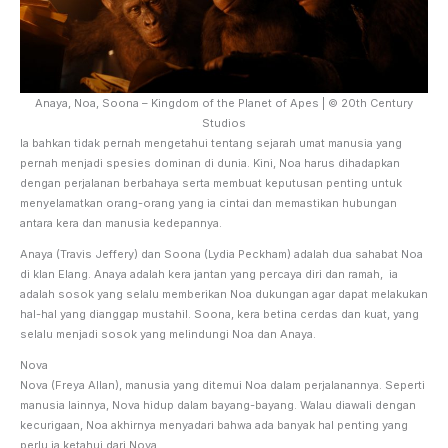
Anaya, Noa, Soona – Kingdom of the Planet of Apes | © 20th Century
Studios
Ia bahkan tidak pernah mengetahui tentang sejarah umat manusia yang
pernah menjadi spesies dominan di dunia. Kini, Noa harus dihadapkan
dengan perjalanan berbahaya serta membuat keputusan penting untuk
menyelamatkan orang-orang yang ia cintai dan memastikan hubungan
antara kera dan manusia kedepannya.
Anaya (Travis Jeffery) dan Soona (Lydia Peckham) adalah dua sahabat Noa
di klan Elang. Anaya adalah kera jantan yang percaya diri dan ramah, ia
adalah sosok yang selalu memberikan Noa dukungan agar dapat melakukan
hal-hal yang dianggap mustahil. Soona, kera betina cerdas dan kuat, yang
selalu menjadi sosok yang melindungi Noa dan Anaya.
Nova
Nova (Freya Allan), manusia yang ditemui Noa dalam perjalanannya. Seperti
manusia lainnya, Nova hidup dalam bayang-bayang. Walau diawali dengan
kecurigaan, Noa akhirnya menyadari bahwa ada banyak hal penting yang
perlu ia ketahui dari Nova.