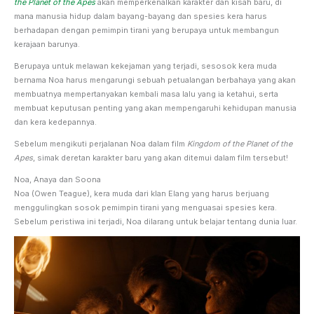
the Planet of the Apes
akan memperkenalkan karakter dan kisah baru, di
mana manusia hidup dalam bayang-bayang dan spesies kera harus
berhadapan dengan pemimpin tirani yang berupaya untuk membangun
kerajaan barunya.
Berupaya untuk melawan kekejaman yang terjadi, sesosok kera muda
bernama Noa harus mengarungi sebuah petualangan berbahaya yang akan
membuatnya mempertanyakan kembali masa lalu yang ia ketahui, serta
membuat keputusan penting yang akan mempengaruhi kehidupan manusia
dan kera kedepannya.
Sebelum mengikuti perjalanan Noa dalam film
Kingdom of the Planet of the
Apes
, simak deretan karakter baru yang akan ditemui dalam film tersebut!
Noa, Anaya dan Soona
Noa (Owen Teague), kera muda dari klan Elang yang harus berjuang
menggulingkan sosok pemimpin tirani yang menguasai spesies kera.
Sebelum peristiwa ini terjadi, Noa dilarang untuk belajar tentang dunia luar.