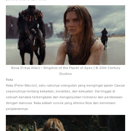
Nova (Freya Allan) – Kingdom of the Planet of Apes | © 20th Century
Studios
Raka
Raka (Peter Macon), satu-satunya orangutan yang mengingat ajaran Caesar
sepenuhnya tentang kebaikan, moralitas, dan kekuatan. Dia tinggal di
sebuah bandara terbengkalai dan menganjurkan toleransi dan perdamaian
dengan manusia. Raka adalah sosok yang ditemui Noa dan menemani
perjalanannya.