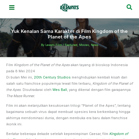
Skip
Sea
to
content
Yuk Kenalan Sama Karakter di Film Kingdom of the
Planet of the Apes
By
Lewats Film
/
Featured
,
Movies
,
News
Film
Kingdom of the Planet of the Apes
akan tayang di bioskop Indonesia
pada 8 Mei 2024
Di bulan Mei ini,
20th Century Studios
menghidupkan kembali kisah dari
salah satu franchise populernya lewat film terbaru,
Kingdom of the Planet of
the Apes
. Disutradarai oleh
Wes Ball
, yang dikenal dengan film garapannya
The Maze Runner.
Film ini akan melanjutkan kesuksesan trilogi “Planet of the Apes”, tentang
bagaimana sebuah virus dapat membuat spesies kera berkembang hingga
akhirnya mendominasi dunia, dengan membuka era baru dalam franchise
ikonik ini.
Berlatar beberapa dekade setelah kepemimpinan Caesar, film
Kingdom of