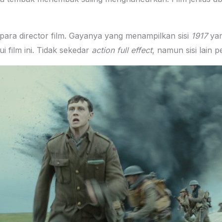
ra director film. Gayanya yang menampilkan sisi
1917
yan
 film ini. Tidak sekedar
action full effect
, namun sisi lain 