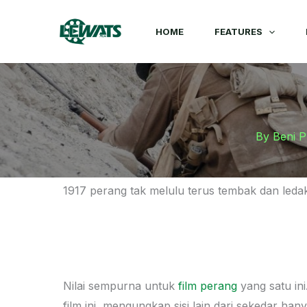
Skip
to
HOME
FEATURES
content
By
Beni 
1917 perang tak melulu terus tembak dan leda
Nilai sempurna untuk
film perang
yang satu ini
film ini, mengungkap sisi lain dari sekedar 