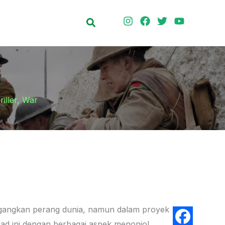
Search
riller
,
War
gangkan perang dunia, namun dalam proyek
bad ini dengan berbagai aspek menonjol