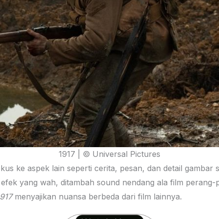
1917 | © Universal Pictures
fokus ke aspek lain seperti cerita, pesan, dan detail gamba
efek yang wah, ditambah sound nendang ala film perang-p
917
menyajikan nuansa berbeda dari film lainnya.