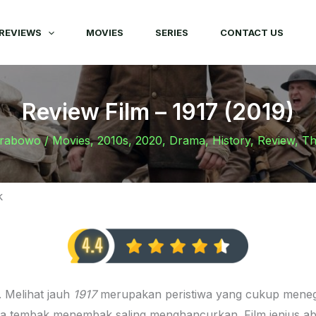
REVIEWS
MOVIES
SERIES
CONTACT US
Review Film – 1917 (2019)
Prabowo
/
Movies
,
2010s
,
2020
,
Drama
,
History
,
Review
,
Th
k
. Melihat jauh
1917
merupakan peristiwa yang cukup mene
hanya tembak menembak saling menghancurkan. Film jenius a