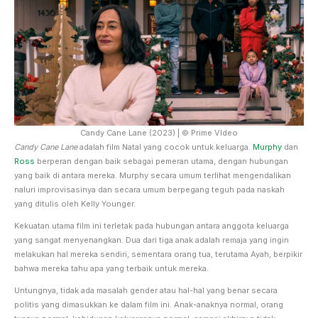
Candy Cane Lane (2023) | © Prime VIdeo
Candy Cane Lane
adalah film Natal yang cocok untuk keluarga.
Murphy
dan
Ross
berperan dengan baik sebagai pemeran utama, dengan hubungan
yang baik di antara mereka. Murphy secara umum terlihat mengendalikan
naluri improvisasinya dan secara umum berpegang teguh pada naskah
yang ditulis oleh Kelly Younger.
Kekuatan utama film ini terletak pada hubungan antara anggota keluarga
yang sangat menyenangkan. Dua dari tiga anak adalah remaja yang ingin
melakukan hal mereka sendiri, sementara orang tua, terutama Ayah, berpikir
bahwa mereka tahu apa yang terbaik untuk mereka.
Untungnya, tidak ada masalah gender atau hal-hal yang benar secara
politis yang dimasukkan ke dalam film ini. Anak-anaknya normal, orang