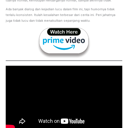
tuanya normal, kehidupan keluarganya normal, sampai akhirnya tidak.
Ada banyak dialog dan kejadian lucu dalam film ini, tapi humornya tidak
terlalu konsisten. Itulah kesalahan terbesar dari cerita ini. Peri jahatnya
juga tidak lucu dan tidak menakutkan sepanjang waktu.