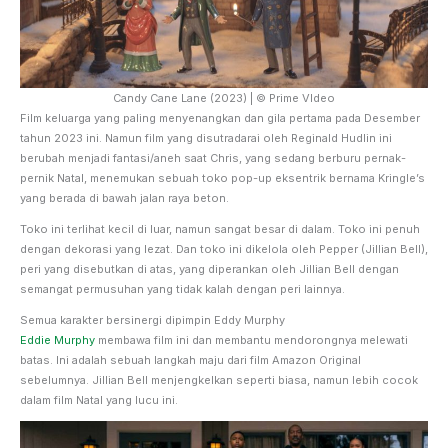
Candy Cane Lane (2023) | © Prime VIdeo
Film keluarga yang paling menyenangkan dan gila pertama pada Desember
tahun 2023 ini. Namun film yang disutradarai oleh Reginald Hudlin ini
berubah menjadi fantasi/aneh saat Chris, yang sedang berburu pernak-
pernik Natal, menemukan sebuah toko pop-up eksentrik bernama Kringle’s
yang berada di bawah jalan raya beton.
Toko ini terlihat kecil di luar, namun sangat besar di dalam. Toko ini penuh
dengan dekorasi yang lezat. Dan toko ini dikelola oleh Pepper (Jillian Bell),
peri yang disebutkan di atas, yang diperankan oleh Jillian Bell dengan
semangat permusuhan yang tidak kalah dengan peri lainnya.
Semua karakter bersinergi dipimpin Eddy Murphy
Eddie Murphy
membawa film ini dan membantu mendorongnya melewati
batas. Ini adalah sebuah langkah maju dari film Amazon Original
sebelumnya. Jillian Bell menjengkelkan seperti biasa, namun lebih cocok
dalam film Natal yang lucu ini.