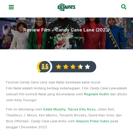
Skip
Sea
to
content
Review Film – Candy Cane Lane (2023)
By
Beni Prabowo
/
Review
Festival Candy Cane Lane saat Natal membawa kabar buruk
Film Natal adalah tentang berbagi kebahagiaan. Film
Candy Cane Lane
adalah
sebuah film komedi Natal yang disutradarai oleh
Reginald Hudlin
dan ditulis
oleh Kelly Younger.
Film ini dibintangi oleh
Eddie Murphy
,
Tracee Ellis Ross
, Jillian Bell,
Thaddeus J. Mixon, Ken Marino, Trevante Rhodes, David Alan Grier, dan
Nick Offerman.
Candy Cane Lane
dirilis oleh
Amazon Prime Video
pada
tanggal 1 Desember 2023.