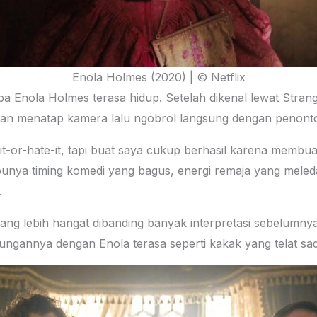
Enola Holmes (2020) | © Netflix
Enola Holmes terasa hidup. Setelah dikenal lewat Stranger 
saan menatap kamera lalu ngobrol langsung dengan penont
ve-it-or-hate-it, tapi buat saya cukup berhasil karena membu
n punya timing komedi yang bagus, energi remaja yang mel
.
g lebih hangat dibanding banyak interpretasi sebelumnya. I
ungannya dengan Enola terasa seperti kakak yang telat sad