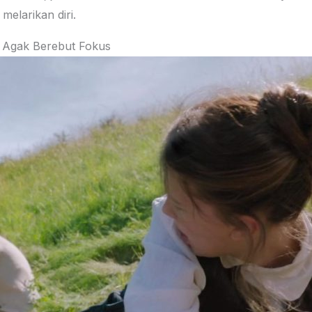
elarikan diri.
g Agak Berebut Fokus