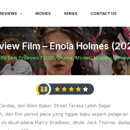
REVIEWS
MOVIES
SERIES
CONTACT US
view Film – Enola Holmes (20
By
Beni Prabowo
/
2020
,
Drama
,
Movies
,
Mystery
,
Review
Cerdas, dan Bikin Baker Street Terasa Lebih Segar
h, dan film period piece yang nggak kaku seperti pelajaran
ni disutradarai Harry Bradbeer, ditulis Jack Thorne, diada