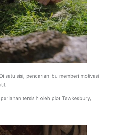
i satu sisi, pencarian ibu memberi motivasi
if.
a perlahan tersisih oleh plot Tewkesbury,