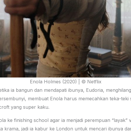
Enola Holmes (2020) | © Netflix
ketika ia bangun dan mendapati ibunya, Eudoria, menghilan
tersembunyi, membuat Enola harus memecahkan teka-teki 
roft yang super kaku.
a ke finishing school agar ia menjadi perempuan “layak” ve
ta krama, jadi ia kabur ke London untuk mencari ibunya dan