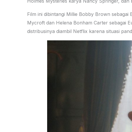
Holmes Mysteries karya Nancy Springer, dan b
Film ini dibintangi Millie Bobby Brown sebagai
Mycroft dan Helena Bonham Carter sebagai Eudo
distribusinya diambil Netflix karena situasi pa