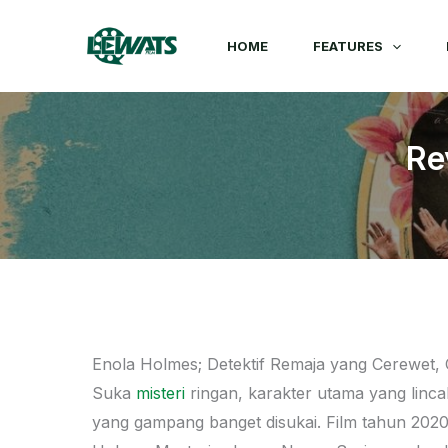
Skip
to
HOME
FEATURES
content
Re
Enola Holmes; Detektif Remaja yang Cerewet, 
Suka
misteri
ringan, karakter utama yang linca
yang gampang banget disukai. Film tahun 2020 i