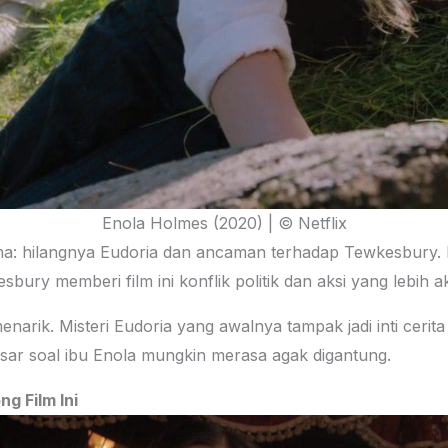
Enola Holmes (2020) | © Netflix
tama: hilangnya Eudoria dan ancaman terhadap Tewkesbury. D
sbury memberi film ini konflik politik dan aksi yang lebih akt
enarik. Misteri Eudoria yang awalnya tampak jadi inti cerit
ar soal ibu Enola mungkin merasa agak digantung.
g Film Ini