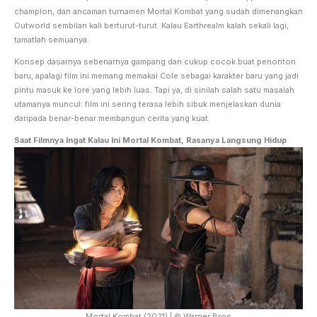
champion, dan ancaman turnamen Mortal Kombat yang sudah dimenangkan
Outworld sembilan kali berturut-turut. Kalau Earthrealm kalah sekali lagi,
tamatlah semuanya.
Konsep dasarnya sebenarnya gampang dan cukup cocok buat penonton
baru, apalagi film ini memang memakai Cole sebagai karakter baru yang jadi
pintu masuk ke lore yang lebih luas. Tapi ya, di sinilah salah satu masalah
utamanya muncul: film ini sering terasa lebih sibuk menjelaskan dunia
daripada benar-benar membangun cerita yang kuat.
Saat Filmnya Ingat Kalau Ini Mortal Kombat, Rasanya Langsung Hidup
Mortal Kombat (2021) | © Warner Bros