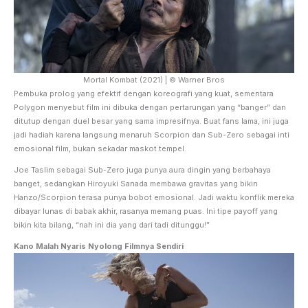
Mortal Kombat (2021) | © Warner Bros
Pembuka prolog yang efektif dengan koreografi yang kuat, sementara
Polygon menyebut film ini dibuka dengan pertarungan yang “banger” dan
ditutup dengan duel besar yang sama impresifnya. Buat fans lama, ini juga
jadi hadiah karena langsung menaruh Scorpion dan Sub-Zero sebagai inti
emosional film, bukan sekadar maskot tempel.
Joe Taslim sebagai Sub-Zero juga punya aura dingin yang berbahaya
banget, sedangkan Hiroyuki Sanada membawa gravitas yang bikin
Hanzo/Scorpion terasa punya bobot emosional. Jadi waktu konflik mereka
dibayar lunas di babak akhir, rasanya memang puas. Ini tipe payoff yang
bikin kita bilang, “nah ini dia yang dari tadi ditunggu!”
Kano Malah Nyaris Nyolong Filmnya Sendiri