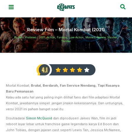
Skip
Sea
to
content
Review Film – Mortal Kombat (2021)
By
Beni Prabowo
/
2021
,
Action
,
Fantasy
,
Live-Action
,
Movies
,
Review
,
Slasher
,
Thriller
Mortal Kombat;
Brutal, Berdarah, Fan Service Nendang, Tapi Rasanya
Baru Pemanasan
Kalau ada satu hal yang paling ingin dilihat fans dari film adaptasi Mortal
Kombat, jawabannya simpel: jangan jinakin kekerasannya. Dan untungnya,
versi 2021 ini paham banget soal itu.
Disutradarai
Simon McQuoid
dan diproduseri James Wan, film ini jadi
reboot layar lebar untuk franchise game legendaris karya Ed Boon dan
John Tobias, dengan jajaran cast seperti Lewis Tan, Jessica McNamee,