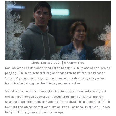
Mortal Kombat (2021) | © Warner Bros
Nah, sekarang bagian cons yang paling besar: film ini terasa seperti prolog
panjang. Film ini tersendat di bagian tengah karena latihan dan bahasan
“destiny” yang terlalu panjang, lalu berakhir seperti sedang menyiapkan
franchise ketimbang memberi finale yang memuaskan.
Visual terlhat menonjol dan stylist, tapi tetap ada unsur kekerasan, tapi
secara naratif terasa seperti giant setup untuk film berikutnya. Bahkan
salah satu komentar netizen nyeletuk tajam bahwa film ini seperti bikin film
berjudul The Olympics tapi yang ditampilkan cuma babak kualifikasi. Pedes,
tapi jujur lucu juga karena… ada benarnya.