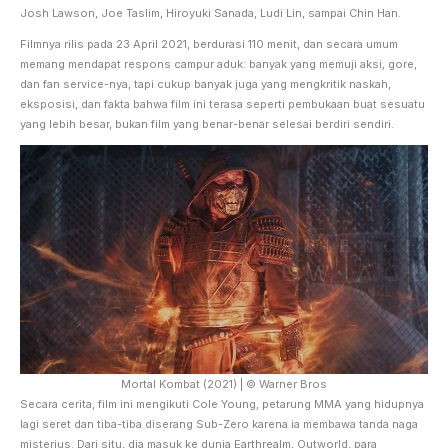
Josh Lawson, Joe Taslim, Hiroyuki Sanada, Ludi Lin, sampai Chin Han.
Filmnya rilis pada 23 April 2021, berdurasi 110 menit, dan secara umum
memang mendapat respons campur aduk: banyak yang memuji aksi, gore,
dan fan service-nya, tapi cukup banyak juga yang mengkritik naskah,
eksposisi, dan fakta bahwa film ini terasa seperti pembukaan buat sesuatu
yang lebih besar, bukan film yang benar-benar selesai berdiri sendiri.
Mortal Kombat (2021) | © Warner Bros
Secara cerita, film ini mengikuti Cole Young, petarung MMA yang hidupnya
lagi seret dan tiba-tiba diserang Sub-Zero karena ia membawa tanda naga
misterius. Dari situ, dia masuk ke dunia Earthrealm, Outworld, para