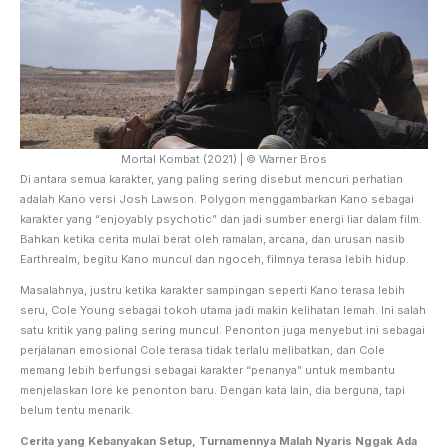
Mortal Kombat (2021) | © Warner Bros
Di antara semua karakter, yang paling sering disebut mencuri perhatian
adalah Kano versi Josh Lawson. Polygon menggambarkan Kano sebagai
karakter yang “enjoyably psychotic” dan jadi sumber energi liar dalam film.
Bahkan ketika cerita mulai berat oleh ramalan, arcana, dan urusan nasib
Earthrealm, begitu Kano muncul dan ngoceh, filmnya terasa lebih hidup.
Masalahnya, justru ketika karakter sampingan seperti Kano terasa lebih
seru, Cole Young sebagai tokoh utama jadi makin kelihatan lemah. Ini salah
satu kritik yang paling sering muncul. Penonton juga menyebut ini sebagai
perjalanan emosional Cole terasa tidak terlalu melibatkan, dan Cole
memang lebih berfungsi sebagai karakter “penanya” untuk membantu
menjelaskan lore ke penonton baru. Dengan kata lain, dia berguna, tapi
belum tentu menarik.
Cerita yang Kebanyakan Setup, Turnamennya Malah Nyaris Nggak Ada