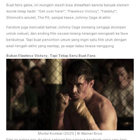
Buat fans game, ini mungkin masih bisa dimaafkan karena banyak elemen
ikonik tetap hadir: “Get over here!”, “Flawless Victory”, “Fatality!”,
Shinnok’s amulet, The Pit, sampai tease Johnny Cage di akhir.
Fandom juga mencatat bahwa Johnny Cage memang sengaja disimpan
untuk sekuel, dan ending film secara terang-terangan mengarah ke fase
berikutnya. Tapi buat penonton umum yang ingin satu film utuh dengan
awal-tengah-akhir yang mantap, ya wajar kalau terasa nanggung.
Bukan Flawless Victory, Tapi Tetap Seru Buat Fans
Mortal Kombat (2021) | © Warner Bros
Film ini paling pas disebut sebagai fan-service berdarah yang seru tapi