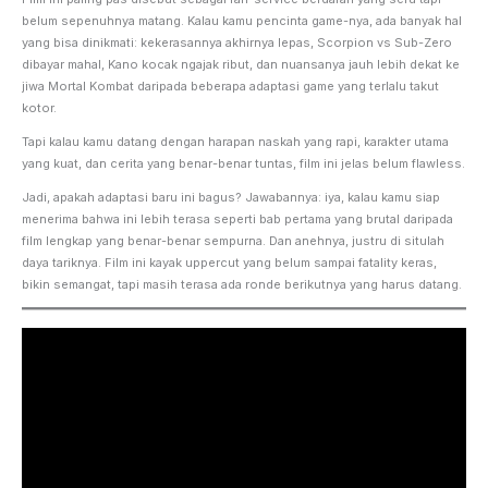
belum sepenuhnya matang. Kalau kamu pencinta game-nya, ada banyak hal
yang bisa dinikmati: kekerasannya akhirnya lepas, Scorpion vs Sub-Zero
dibayar mahal, Kano kocak ngajak ribut, dan nuansanya jauh lebih dekat ke
jiwa Mortal Kombat daripada beberapa adaptasi game yang terlalu takut
kotor.
Tapi kalau kamu datang dengan harapan naskah yang rapi, karakter utama
yang kuat, dan cerita yang benar-benar tuntas, film ini jelas belum flawless.
Jadi, apakah adaptasi baru ini bagus? Jawabannya: iya, kalau kamu siap
menerima bahwa ini lebih terasa seperti bab pertama yang brutal daripada
film lengkap yang benar-benar sempurna. Dan anehnya, justru di situlah
daya tariknya. Film ini kayak uppercut yang belum sampai fatality keras,
bikin semangat, tapi masih terasa ada ronde berikutnya yang harus datang.