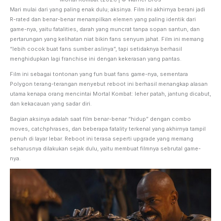
Mari mulai dari yang paling enak dulu; aksinya. Film ini akhirnya berani jadi
R-rated dan benar-benar menampilkan elemen yang paling identik dari
game-nya, yaitu fatalities, darah yang muncrat tanpa sopan santun, dan
pertarungan yang kelihatan niat bikin fans senyum jahat. Film ini memang
“lebih cocok buat fans sumber aslinya”, tapi setidaknya berhasil
menghidupkan lagi franchise ini dengan kekerasan yang pantas.
Film ini sebagai tontonan yang fun buat fans game-nya, sementara
Polygon terang-terangan menyebut reboot ini berhasil menangkap alasan
utama kenapa orang mencintai Mortal Kombat: leher patah, jantung dicabut,
dan kekacauan yang sadar diri.
Bagian aksinya adalah saat film benar-benar “hidup” dengan combo
moves, catchphrases, dan beberapa fatality terkenal yang akhirnya tampil
penuh di layar lebar. Reboot ini terasa seperti upgrade yang memang
seharusnya dilakukan sejak dulu, yaitu membuat filmnya sebrutal game-
nya.