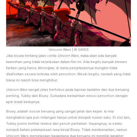
Unicorn Wars | © GKIDS
Jika bicara tentang jalan cerita
Unicorn Wars
, maka akan ada banyak
keanehan yang tidak terjelaskan dalam film ini. Ada begitu banyak elemen
fantasi yang harus dibongkar, di mana penjelasannya mungkin tidak
ditafsirkan secara terbuka oleh penonton. Meski begitu, naskah yang tidak
biasa ini masih bisa menghibur.
Unicorn Wars
sangat jelas berfokus pada lapisan karakter dari dua beruang
penting, Tubby dan Bluey. Sutradara memainkan emosi penonton dengan
apik lewat keduanya.
Bluey, adalah sosok beruang yang sangat jahat dan kejam. Ia rela
menghabisi apa pun rintangan hanya untuk menjadi nomer satu. Di sisi lain,
Tubby justru terlihat lembut dan penuh perhatian. Sayangnya, ia selalu
menjadi bahan pelampiasan rasa kesal Bluey. Tidak membenarkan, namun
Unicorn Wars menjelaskan bagaimana dua beruang ini memiliki karakter