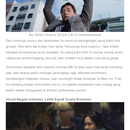
No Other Choice (2025) | © CJ Entertainment
Dan ironinya, justru dari kekikukan itu muncul ketegangan yang bikin kita
greget. Kita tahu dia bukan tipe yang “harusnya bisa sukses,” tapi entah
kenapa rencananya terus berjalan. Itu yang bikin film ini punya energi aneh,
campuran antara tegang, absurd, dan sedikit lucu dalam cara yang gelap.
Sementara karakter lain seperti istrinya (Mi-ri) atau para rival kerja memang
ada, tapi terasa lebih sebagai pelengkap saja. Mereka membantu
membangun tekanan situasi, tapi spotlight tetap dominan di Man-su. Film
ini memang bukan ensemble piece; ini adalah perjalanan satu orang yang
makin dalam tenggelam di pilihan-pilihannya sendiri.
Visual Nggak Istimewa, Lebih Kayak Drama Rumahan