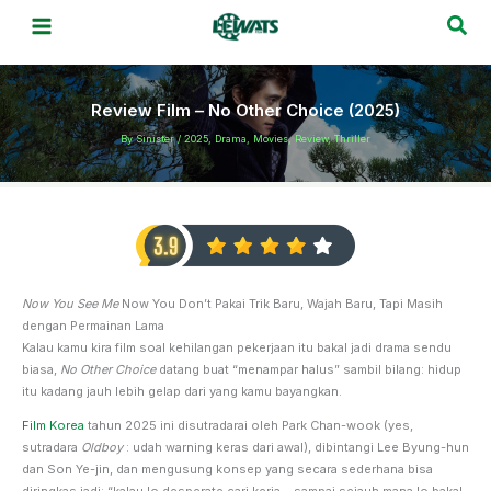
Skip
Sea
to
content
Review Film – No Other Choice (2025)
By
Sinister
/
2025
,
Drama
,
Movies
,
Review
,
Thriller
Now You See Me
Now You Don’t Pakai Trik Baru, Wajah Baru, Tapi Masih
dengan Permainan Lama
Kalau kamu kira film soal kehilangan pekerjaan itu bakal jadi drama sendu
biasa,
No Other Choice
datang buat “menampar halus” sambil bilang: hidup
itu kadang jauh lebih gelap dari yang kamu bayangkan.
Film Korea
tahun 2025 ini disutradarai oleh Park Chan-wook (yes,
sutradara
Oldboy
: udah warning keras dari awal), dibintangi Lee Byung-hun
dan Son Ye-jin, dan mengusung konsep yang secara sederhana bisa
diringkas jadi: “kalau lo desperate cari kerja… sampai sejauh mana lo bakal