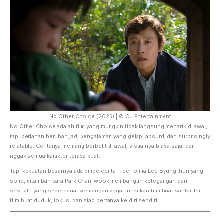
No Other Choice (2025) | © CJ Entertainment
No Other Choice adalah film yang mungkin tidak langsung menarik di awal,
tapi perlahan berubah jadi pengalaman yang gelap, absurd, dan surprisingly
relatable. Ceritanya memang berbelit di awal, visualnya biasa saja, dan
nggak semua karakter terasa kuat.
Tapi kekuatan besarnya ada di ide cerita + performa Lee Byung-hun yang
solid, ditambah cara Park Chan-wook membangun ketegangan dari
sesuatu yang sederhana: kehilangan kerja. Ini bukan film buat santai. Ini
film buat duduk, fokus, dan siap bertanya ke diri sendiri.