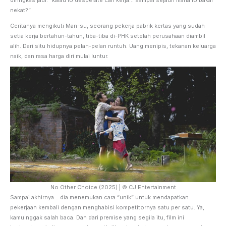
nekat?”
Ceritanya mengikuti Man-su, seorang pekerja pabrik kertas yang sudah
setia kerja bertahun-tahun, tiba-tiba di-PHK setelah perusahaan diambil
alih. Dari situ hidupnya pelan-pelan runtuh. Uang menipis, tekanan keluarga
naik, dan rasa harga diri mulai luntur.
No Other Choice (2025) | © CJ Entertainment
Sampai akhirnya… dia menemukan cara “unik” untuk mendapatkan
pekerjaan kembali dengan menghabisi kompetitornya satu per satu. Ya,
kamu nggak salah baca. Dan dari premise yang segila itu, film ini