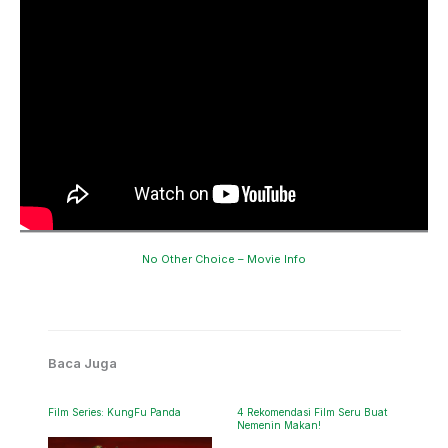
No Other Choice – Movie Info
Baca Juga
Film Series: KungFu Panda
4 Rekomendasi Film Seru Buat
Nemenin Makan!