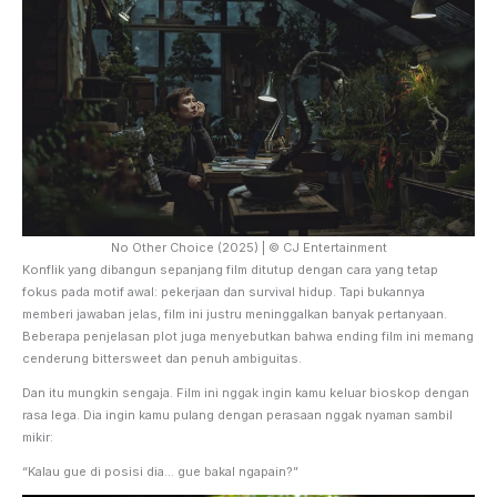
No Other Choice (2025) | © CJ Entertainment
Konflik yang dibangun sepanjang film ditutup dengan cara yang tetap
fokus pada motif awal: pekerjaan dan survival hidup. Tapi bukannya
memberi jawaban jelas, film ini justru meninggalkan banyak pertanyaan.
Beberapa penjelasan plot juga menyebutkan bahwa ending film ini memang
cenderung bittersweet dan penuh ambiguitas.
Dan itu mungkin sengaja. Film ini nggak ingin kamu keluar bioskop dengan
rasa lega. Dia ingin kamu pulang dengan perasaan nggak nyaman sambil
mikir:
“Kalau gue di posisi dia… gue bakal ngapain?”