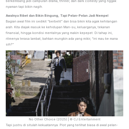
berkembang jadi campuran drama, thriller, dan dark comedy yang nggak
nyaman tapi bikin nagih.
Awalnya Ribet dan Bikin Bingung, Tapi Pelan-Pelan Jadi Nempel
Bagian awal film ini sedikit “berbelit” dan bisa bikin kita agak kehilangan
arah. Kita diajak masuk ke kehidupan Man-su, keluarganya, tekanan
finansial, hingga kondisi mentalnya yang makin kepepet. Di tahap ini,
ritmenya terasa lambat, bahkan mungkin ada yang mikir, “ini mau ke mana
sih?”
No Other Choice (2025) | © CJ Entertainment
Tapi justru di situlah kekuatannya. Plot yang terlihat biasa di awal pelan-