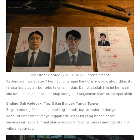
No Other Choice (2025) | © CJ Entertainment
Kedengarannya absurd? Iya. Tapi di tangan Park Chan-wook, absurditas itu
terasa logis dalam konteks tekanan hidup. Dan di situlah film ini berhasil:
kita tahu ini salah, tapi kita tetap mengikuti perjalanan Man-su sampai akhir.
Ending Gak Ketebak, Tapi Bikin Banyak Tanda Tanya
Bagian ending film ini bisa dibilang… aneh, tapi konsisten dengan
keseluruhan tone filmnya. Nggak ada resolusi yang benar-benar
memuaskan secara moral atau emosional. Semua terasa menggantung di
wilayah abu-abu.