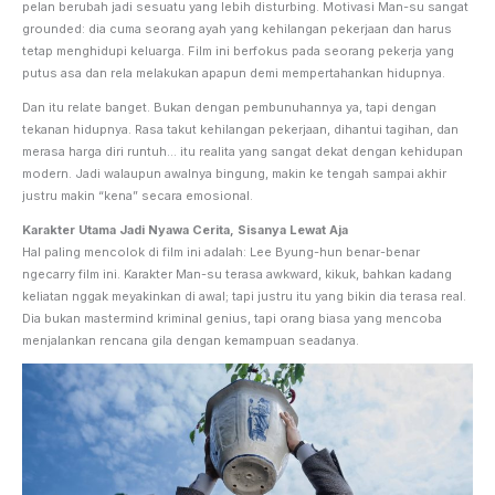
pelan berubah jadi sesuatu yang lebih disturbing. Motivasi Man-su sangat
grounded: dia cuma seorang ayah yang kehilangan pekerjaan dan harus
tetap menghidupi keluarga. Film ini berfokus pada seorang pekerja yang
putus asa dan rela melakukan apapun demi mempertahankan hidupnya.
Dan itu relate banget. Bukan dengan pembunuhannya ya, tapi dengan
tekanan hidupnya. Rasa takut kehilangan pekerjaan, dihantui tagihan, dan
merasa harga diri runtuh… itu realita yang sangat dekat dengan kehidupan
modern. Jadi walaupun awalnya bingung, makin ke tengah sampai akhir
justru makin “kena” secara emosional.
Karakter Utama Jadi Nyawa Cerita, Sisanya Lewat Aja
Hal paling mencolok di film ini adalah: Lee Byung-hun benar-benar
ngecarry film ini. Karakter Man-su terasa awkward, kikuk, bahkan kadang
keliatan nggak meyakinkan di awal; tapi justru itu yang bikin dia terasa real.
Dia bukan mastermind kriminal genius, tapi orang biasa yang mencoba
menjalankan rencana gila dengan kemampuan seadanya.