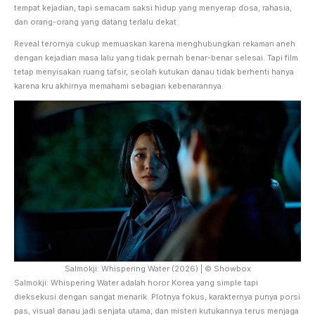
tempat kejadian, tapi semacam saksi hidup yang menyerap dosa, rahasia,
dan orang-orang yang datang terlalu dekat.
Reveal terornya cukup memuaskan karena menghubungkan rekaman aneh
dengan kejadian masa lalu yang tidak pernah benar-benar selesai. Tapi film
tetap menyisakan ruang tafsir, seolah kutukan danau tidak berhenti hanya
karena kru akhirnya memahami sebagian kebenarannya.
Salmokji: Whispering Water (2026) | © Showbox
Salmokji: Whispering Water adalah horor Korea yang simple tapi
dieksekusi dengan sangat menarik. Plotnya fokus, karakternya punya porsi
pas, visual danau jadi senjata utama, dan misteri kutukannya terus menjaga