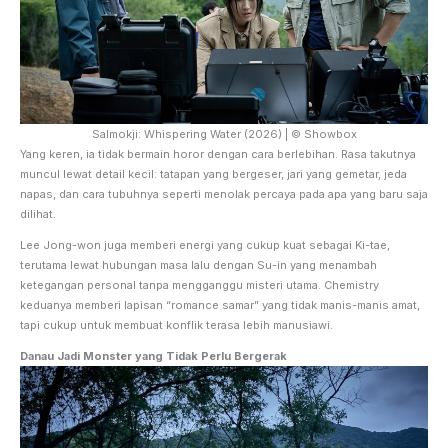
Salmokji: Whispering Water (2026) | © Showbox
Yang keren, ia tidak bermain horor dengan cara berlebihan. Rasa takutnya
muncul lewat detail kecil: tatapan yang bergeser, jari yang gemetar, jeda
napas, dan cara tubuhnya seperti menolak percaya pada apa yang baru saja
dilihat.
Lee Jong-won juga memberi energi yang cukup kuat sebagai Ki-tae,
terutama lewat hubungan masa lalu dengan Su-in yang menambah
ketegangan personal tanpa mengganggu misteri utama. Chemistry
keduanya memberi lapisan “romance samar” yang tidak manis-manis amat,
tapi cukup untuk membuat konflik terasa lebih manusiawi.
Danau Jadi Monster yang Tidak Perlu Bergerak