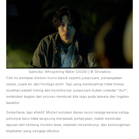
Salmokji: Whispering Water (2026) | © Showbox
Film ini memakai elemen horor klasik seperti jumpscare, penampakan
samar, suara air, dan footage aneh. Tapi yang membuatnya tidak terasa
murahan adalah timing dan konteksnya: jumpscare bukan sekadar “dor!”,
melainkan bagian dari proses membuat kita ragu pada kamera dan ingatan
karakter.
Sederhana, tapi efektif. Misteri kutukan danau terus terjaga karena setiap
petunjuk baru tidak langsung menjawab pertanyaan, malah membuka
lapisan lain tentang insiden lama, rekaman tersembunyi, dan kemungkinan
kejahatan yang sengaja dikubur.