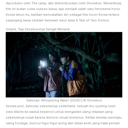
diproduksi oleh The Lamp, dan didistribusikan oleh Showbox. Menariknya,
film ini bukan cuma sukses biasa, tapi menjadi salah satu fenomena horor
Korea tahun itu, bahkan mencatatkan diri sebagai film horor Korea terlaris
sepanjang masa setelah melewati rekor lama A Tale of Two Sisters.
Simple, Tapi Eksekusinya Sangat Menarik
Salmokji: Whispering Water (2026) | © Showbox
Secara plot, Salmokji sebenarnya sederhana: sebuah kru syuting road-
view dikirim ke waduk terpencil untuk mengambil ulang rekaman yang
sebelumnya rusak karena distorsi visual misterius. Ketika mereka meninjau
ulang footage, muncul figur-figur asing dan detail aneh yang tidak pernah