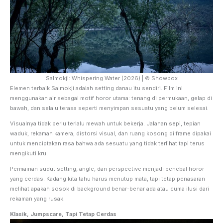
Salmokji: Whispering Water (2026) | © Showbox
Elemen terbaik Salmokji adalah setting danau itu sendiri. Film ini
menggunakan air sebagai motif horor utama: tenang di permukaan, gelap di
bawah, dan selalu terasa seperti menyimpan sesuatu yang belum selesai.
Visualnya tidak perlu terlalu mewah untuk bekerja. Jalanan sepi, tepian
waduk, rekaman kamera, distorsi visual, dan ruang kosong di frame dipakai
untuk menciptakan rasa bahwa ada sesuatu yang tidak terlihat tapi terus
mengikuti kru.
Permainan sudut setting, angle, dan perspective menjadi penebal horor
yang cerdas. Kadang kita tahu harus menutup mata, tapi tetap penasaran
melihat apakah sosok di background benar-benar ada atau cuma ilusi dari
rekaman yang rusak.
Klasik, Jumpscare, Tapi Tetap Cerdas