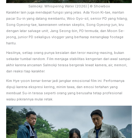
Salmokji: Whispering Water (2026) | © Showbox
Karakter lain juga mendapat fungsi yang jelas. Ada Yoon Ki-tae, mantan
pacar Su-in yang datang membantu; Woo Gyo-sil, senior PD yang hilang;
Song Gyeong-tae, kameramen veteran skeptis; Song Gyeong-jun, kru
dengan latar salvage unit; Jang Seong-bin, PD termuda; dan Moon Se-
jeong, junior PD sekaligus vlogger yang berharap menangkap footage
hantu.
Hasilnya, setiap orang punya kesialan dan teror masing-masing, bukan
sekadar tumbal random. Film menjaga stabilitas kengerian dari awal sampai
akhir karena ancaman Salmokji terasa bergerak lewat kamera, air, memori,
dan reaksi tiap karakter.
Kim Hye-yoon benar-benar jadi jangkar emosional film ini. Performanya
dipuji karena ekspresi kering, minim tawa, dan emosi tertahan yang
membuat Su-in terasa seperti orang yang berusaha tetap profesional
walau pikirannya mulai retak.