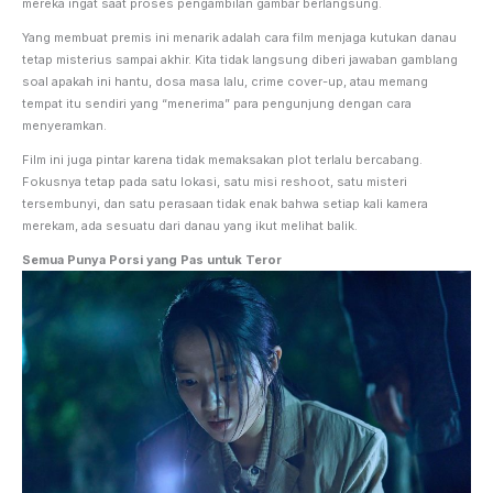
mereka ingat saat proses pengambilan gambar berlangsung.
Yang membuat premis ini menarik adalah cara film menjaga kutukan danau
tetap misterius sampai akhir. Kita tidak langsung diberi jawaban gamblang
soal apakah ini hantu, dosa masa lalu, crime cover-up, atau memang
tempat itu sendiri yang “menerima” para pengunjung dengan cara
menyeramkan.
Film ini juga pintar karena tidak memaksakan plot terlalu bercabang.
Fokusnya tetap pada satu lokasi, satu misi reshoot, satu misteri
tersembunyi, dan satu perasaan tidak enak bahwa setiap kali kamera
merekam, ada sesuatu dari danau yang ikut melihat balik.
Semua Punya Porsi yang Pas untuk Teror