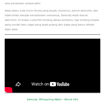
rasa penasaran sampai akhir.
Kalau kamu suka horor Korea yang basah, misterius, penuh atmosfer, dan
tidak terlalu banyak menjelaskan semuanya, Salmokji wajib masuk
watchlist; ini bukan cuma film tentang danau berhantu, tapi tentang tempat
yang seolah tahu siapa yang layak pulang dan siapa yang harus ditelan
diam-diam.
Salmokji: Whispering Water – Movie Info