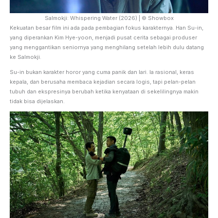
Salmokji: Whispering Water (2026) | © Showbox
Kekuatan besar film ini ada pada pembagian fokus karakternya. Han Su-in,
yang diperankan Kim Hye-yoon, menjadi pusat cerita sebagai produser
yang menggantikan seniornya yang menghilang setelah lebih dulu datang
ke Salmokji.
Su-in bukan karakter horor yang cuma panik dan lari. Ia rasional, keras
kepala, dan berusaha membaca kejadian secara logis, tapi pelan-pelan
tubuh dan ekspresinya berubah ketika kenyataan di sekelilingnya makin
tidak bisa dijelaskan.