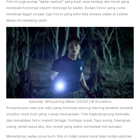
Film ini juga punya “damp realism” yang kuat, rasa lembap dan berat yang
membuat horornya seperti meresap ke badan. Bukan horor yang cuma
membuat kaget sesaat, tapi horor yang bikin kita merasa udara di sekitar
danau itu memang salah.
Salmokji: Whispering Water (2026) | © Showbox
Penyelesaian satu per satu yang menimpa masing-masing karakter menjadi
struktur slow burn yang cukup memuaskan. Film tidak langsung meledak,
tapi menaikkan teror seperti tangga: footage rusak, figur asing, hilangnya
orang, detail masa lalu, lalu reveal yang makin mendekati inti kutukan.
Menariknya, walau slow burn, film ini tidak terasa berat atau terlalu abstrak.