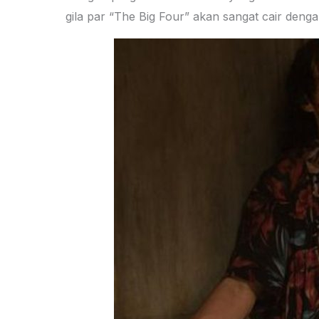
gila par “The Big Four” akan sangat cair den