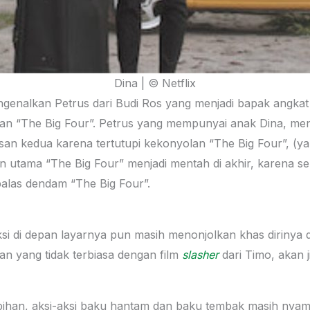
Dina | © Netflix
enalkan Petrus dari Budi Ros yang menjadi bapak angkat 
an “The Big Four”. Petrus yang mempunyai anak Dina, me
apisan kedua karena tertutupi kekonyolan “The Big Four”, 
n utama “The Big Four” menjadi mentah di akhir, karena s
balas dendam “The Big Four”.
si di depan layarnya pun masih menonjolkan khas diriny
an yang tidak terbiasa dengan film
slasher
dari Timo, akan 
han, aksi-aksi baku hantam dan baku tembak masih nyaman