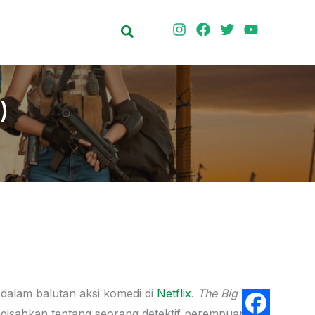
Search
)
 dalam balutan aksi komedi di
Netflix
.
The Big 4
gisahkan tentang seorang detektif perempuan