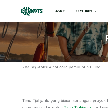
Skip
to
HOME
FEATURES
content
The Big 4
aksi 4 saudara pembunuh ulung
Timo Tjahjanto yang biasa menangani proyek 
yang disutradarai oleh
Timo Tjahjanto
berdasar