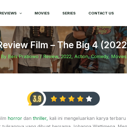
REVIEWS
MOVIES
SERIES
CONTACT US
Review Film – The Big 4 (2022
By
Beni Prabowo
/
Review
,
2022
,
Action
,
Comedy
,
Movies
film
horror
dan
thriller,
kali ini mengeluarkan karya terbaru
 tulisannya yang dibuat bersama Johanna Wattimena. Men