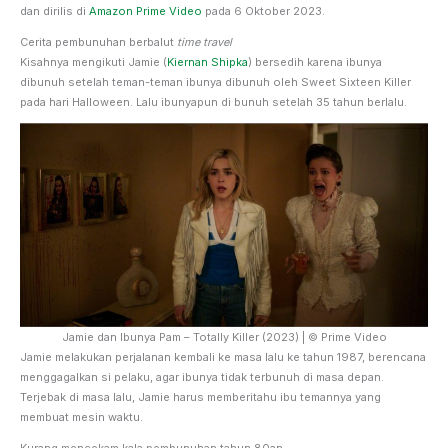
dan dirilis di
Amazon Prime Video
pada 6 Oktober 2023.
Cerita pembunuhan berbalut
time travel
Kisahnya mengikuti Jamie (
Kiernan Shipka
) bersedih karena ibunya
dibunuh setelah teman-teman ibunya dibunuh oleh Sweet Sixteen Killer
pada hari Halloween. Lalu ibunyapun di bunuh setelah 35 tahun berlalu.
Jamie dan Ibunya Pam – Totally Killer (2023) | © Prime Video
Jamie melakukan perjalanan kembali ke masa lalu ke tahun 1987, berencana
menggagalkan si pelaku, agar ibunya tidak terbunuh di masa depan.
Terjebak di masa lalu, Jamie harus memberitahu ibu temannya yang
membuat mesin waktu.
Kurang mencekam kala pembunuhan tahun 80an