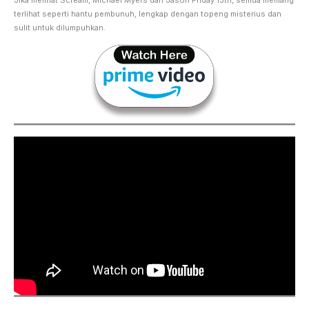
terlihat seperti hantu pembunuh, lengkap dengan topeng misterius dan
sulit untuk dilumpuhkan.