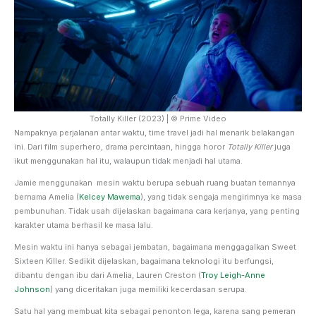
Totally Killer (2023) | © Prime Video
Nampaknya perjalanan antar waktu, time travel jadi hal menarik belakangan
ini. Dari film superhero, drama percintaan, hingga horor
Totally Killer
juga
ikut menggunakan hal itu, walaupun tidak menjadi hal utama.
Jamie menggunakan mesin waktu berupa sebuah ruang buatan temannya
bernama Amelia (
Kelcey Mawema
), yang tidak sengaja mengirimnya ke masa
pembunuhan. Tidak usah dijelaskan bagaimana cara kerjanya, yang penting
karakter utama berhasil ke masa lalu.
Mesin waktu ini hanya sebagai jembatan, bagaimana menggagalkan Sweet
Sixteen Killer. Sedikit dijelaskan, bagaimana teknologi itu berfungsi,
dibantu dengan ibu dari Amelia, Lauren Creston (
Troy Leigh-Anne
Johnson
) yang diceritakan juga memiliki kecerdasan serupa.
Satu hal yang membuat kita sebagai penonton lega, karena sang pemeran