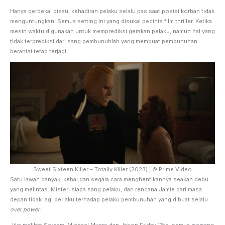
Hanya berbekal pisau, kehadiran pelaku selalu pas saat posisi korban tidak
menguntungkan. Semua setting ini yang disukai pecinta film thriller. Ketika
mesin waktu digunakan untuk memprediksi gerakan pelaku, namun hal yang
tidak terprediksi dari sang pembunuhlah yang membuat pembunuhan
berantai tetap terjadi.
Sweet Sixteen Killer – Totally Killer (2023) | © Prime Video
Satu lawan banyak, kebal dan segala cara menghentikannya seakan debu
yang melintas. Misteri siapa sang pelaku, dan rencana Jamie dari masa
depan tidak lagi berlaku terhadap pelaku pembunuhan yang dibuat selalu
over power.
Jika melihat Scream, Michael Myers dan Jason Friday 13th, semua memang