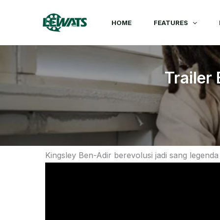
Skip
to
HOME
FEATURES
content
Trailer
Kingsley Ben-Adir berevolusi jadi sang legenda 