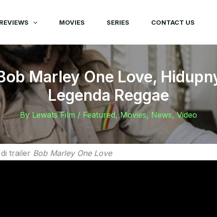
REVIEWS
MOVIES
SERIES
CONTACT US
 Bob Marley One Love, Hidup
Legenda Reggae
By
Lewats Film
/
Featured
,
Movies
,
News
,
Video
di trailer
Bob Marley One Love