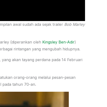
mpilan awal sudah ada sejak trailer
Bob Marley
Marley (diperankan oleh
Kingsley Ben-Adir
)
erbagai rintangan yang mengubah hidupnya.
, yang akan tayang perdana pada 14 Februari
atukan orang-orang melalui pesan-pesan
al pada tahun 70-an.