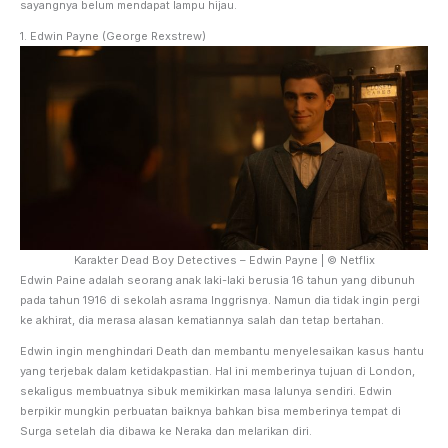
sayangnya belum mendapat lampu hijau.
1. Edwin Payne (George Rexstrew)
Karakter Dead Boy Detectives – Edwin Payne | © Netflix
Edwin Paine adalah seorang anak laki-laki berusia 16 tahun yang dibunuh
pada tahun 1916 di sekolah asrama Inggrisnya. Namun dia tidak ingin pergi
ke akhirat, dia merasa alasan kematiannya salah dan tetap bertahan.
Edwin ingin menghindari Death dan membantu menyelesaikan kasus hantu
yang terjebak dalam ketidakpastian. Hal ini memberinya tujuan di London,
sekaligus membuatnya sibuk memikirkan masa lalunya sendiri. Edwin
berpikir mungkin perbuatan baiknya bahkan bisa memberinya tempat di
Surga setelah dia dibawa ke Neraka dan melarikan diri.