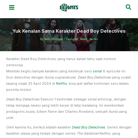
Skip
Sea
to
content
Yuk Kenalan Sama Karakter Dead Boy Detectives
By
Beni Prabowo
/
Featured
,
News
,
Series
Karakter Dead Boy Detectives yang harus kalian tahu saat nonton
seriesnya
Memiliki begitu banyak karakter yang membuat seru
serial
8 episode ini.
Duo detective dengan dunia supranatural.
Dead Boy Detectives
yang sudah
tayang sejak 25 April 2024 di
Netflix
, bisa jadi daftar tontonan seru kalian
pecinta misteri.
Dead Boy Detectives
Season 1 bertindak sebagai serial antologi, dengan
tetap menjaga narasi yang lebih besar di latar belakang. Ini memberikan
protagonis acara, Edwin Paine dan Charles Rowland, sebuah dunia yang
unik.
Oleh karena itu, berikut adalah karakter
Dead Boy Detectives
. Series dengan
karakter utama yang terkait dengan series
The Sandman
Netflix, yang