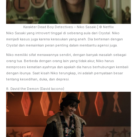
Karakter Dead Boy Detectives – Niko Sasaki | © Netflix
Niko Sasaki yang introvert tinggal di seberang aula dari Crystal. Niko
menjadi kasus juga karena kerasukan yang aneh. Dia berteman dengan
Crystal dan memainkan peran penting dalam membantu agensi juga.
Niko memiliki sifat menawannya sendiri, dengan banyak masalah sebagai
orang tua. Berbeda dengan orang lain yang tidak akur, Niko harus
memproses kematian ayahnya dan apakah dia harus berhubungan kembali
dengan ibunya. Saat kisah Niko terungkap, ini adalah pernyataan besar
tentang kesedihan, duka, dan depresi.
8. David the Demon (David Iacono)