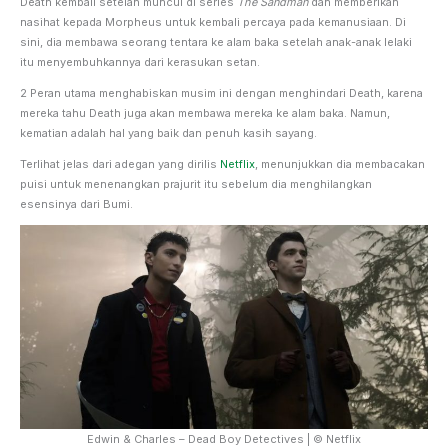
Death kembali setelah muncul di series
The Sandman
dan memberikan
nasihat kepada Morpheus untuk kembali percaya pada kemanusiaan. Di
sini, dia membawa seorang tentara ke alam baka setelah anak-anak lelaki
itu menyembuhkannya dari kerasukan setan.
2 Peran utama menghabiskan musim ini dengan menghindari Death, karena
mereka tahu Death juga akan membawa mereka ke alam baka. Namun,
kematian adalah hal yang baik dan penuh kasih sayang.
Terlihat jelas dari adegan yang dirilis
Netflix
, menunjukkan dia membacakan
puisi untuk menenangkan prajurit itu sebelum dia menghilangkan
esensinya dari Bumi.
Edwin & Charles – Dead Boy Detectives | © Netflix