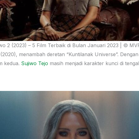
o 2 (2023) – 5 Film Terbaik di Bulan Januari 2023 | © MV
o
(2020), menambah deretan “Kuntilanak Universe”. Denga
lm kedua.
Sujiwo Tejo
masih menjadi karakter kunci di teng