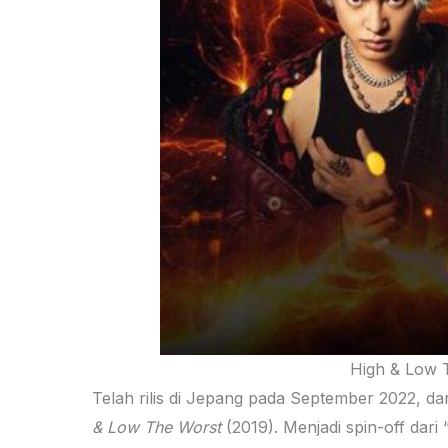
High & Low T
Telah rilis di Jepang pada September 2022, dan
& Low The Worst
(2019). Menjadi spin-off da