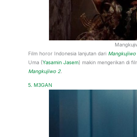
Mangkujiw
Film horor Indonesia lanjutan dari
Mangkujiw
Uma (
Yasamin Jasem
) makin mengerikan di fi
Mangkujiwo 2
.
5. M3GAN