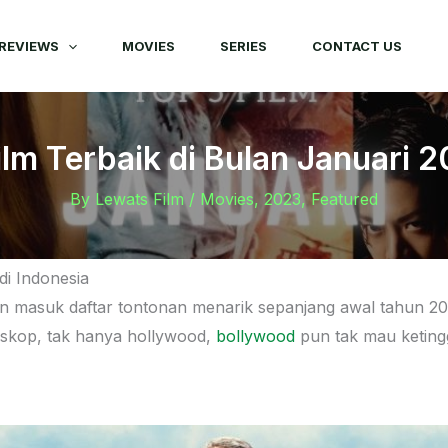
REVIEWS
MOVIES
SERIES
CONTACT US
ilm Terbaik di Bulan Januari 
By
Lewats Film
/
Movies
,
2023
,
Featured
di Indonesia
un masuk daftar tontonan menarik sepanjang awal tahun 2
bioskop, tak hanya hollywood,
bollywood
pun tak mau ketingga