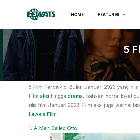
Skip
to
HOME
FEATURES
content
5 F
5 Film Terbaik di Bulan Januari 2023 yang rilis 
Film
aksi
hingga
drama
, bahkan horor lokal p
rilis film Januari 2023. Film aksi juga warnai 
Lewats Film
1. A Man Called Otto