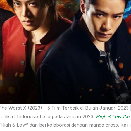
he Worst X (2023) – 5 Film Terbaik di Bulan Januari 2023
 rilis di Indonesia baru pada Januari 2023.
High & Low the
ri “High & Low” dan berkolaborasi dengan manga cross. Ka