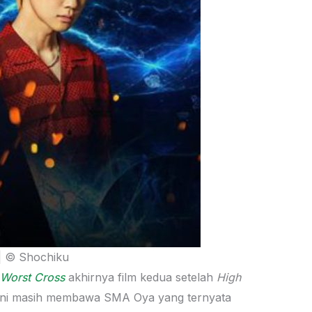
 | © Shochiku
 Worst Cross
akhirnya film kedua setelah
High
li ini masih membawa SMA Oya yang ternyata