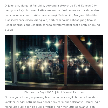
Di jalur lain, Margaret Fairchild, seorang meteorolog TV di Kansas City,
mengalami kejadian aneh ketika seekor cardinal masuk ke rumahnya dan
memicu kemampuan psikis tersembunyi. Setelah itu, Margaret tiba-tiba
bisa memahami emosi orang lain, berbicara dalam bahasa yang tidak ia
kenal, bahkan mengucapkan bahasa extraterrestrial saat siaran langsung
cuaca.
Disclosure Day (2026) | © Universal Pictures
Secara garis besar, sepanjang film kita hanya mengikuti usaha karakter-
karakter ini agar satu rahasia besar tidak terkubur selamanya. Daniel ingin
membuka bukti alien ke publik, Wardex ingin menutup semuanya, dan