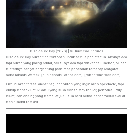
Disclosure Day (2026) | © Universal Pictures
Disclosure Day bukan tipe tontonan untuk semua pecinta film. Aksinya ada
tapi bukan yang paling brutal, sci-fi-nya ada tapi tidak terlalu menonjol, dan
misterinya sangat bergantung pada rasa penasaran terhadap Margaret
serta rahasia Wardex. [businessda…africa.com], [rottentomatoes.com]
Film ini akan terasa lambat bagi penonton yang ingin alien spectacle, tapi
cukup menarik untuk kamu yang suka conspiracy thriller, performa Emily
Blunt, dan ending yang membuat judul film baru benar-benar masuk akal di
menit-menit terakhir.