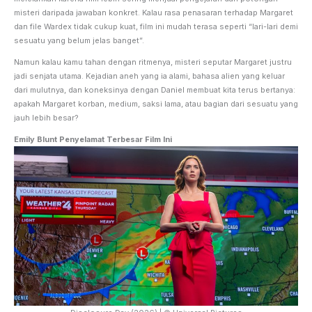
misteri daripada jawaban konkret. Kalau rasa penasaran terhadap Margaret
dan file Wardex tidak cukup kuat, film ini mudah terasa seperti “lari-lari demi
sesuatu yang belum jelas banget”.
Namun kalau kamu tahan dengan ritmenya, misteri seputar Margaret justru
jadi senjata utama. Kejadian aneh yang ia alami, bahasa alien yang keluar
dari mulutnya, dan koneksinya dengan Daniel membuat kita terus bertanya:
apakah Margaret korban, medium, saksi lama, atau bagian dari sesuatu yang
jauh lebih besar?
Emily Blunt Penyelamat Terbesar Film Ini