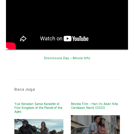
Disclosure Day – Movie Info
Baca Juga
Yuk Kenalan Sama Karakter di
Review Film – Hari Ini Akan Kita
Film Kingdom of the Planet of the
Ceritakan Nanti (2023)
Apes