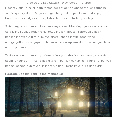
Disclosure Day (2026) | © Universal Pictures
Secara visual, film ini lebih terasa seperti action chase thriller daripada
sci-fi mystery alien. Banyak adegan bergerak cepat, karakter dikejar,
berpindah tempat, sembunyi, kabur, lalu hampir tertangkap lagi.
Spielberg tetap menunjukkan kelasnya lewat blocking, gerak kamera, dan
cara ia membuat adegan ramai tetap mudah dibaca. Beberapa ulasan
bahkan menyebut film ini punya energi chase movie besar yang
mengingatkan pada gaya thriller lama, meski lapisan alien-nya menjadi latar
mitologi utama.
Tapi kalau kamu menunggu visual alien yang dominan dari awal, siap-siap
sabar. Unsur sci-fi-nya terasa ditahan, bahkan cukup “tanggung” di banyak
bagian, sampai akhirnya film menaruh kartu terbaiknya di bagian akhir.
Footage Sedikit, Tapi Paling Membekas