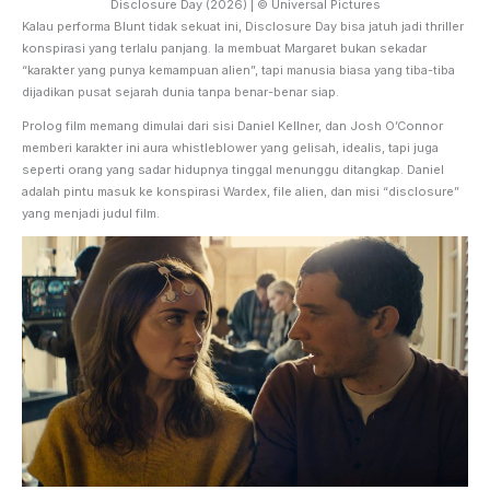
Disclosure Day (2026) | © Universal Pictures
Kalau performa Blunt tidak sekuat ini, Disclosure Day bisa jatuh jadi thriller
konspirasi yang terlalu panjang. Ia membuat Margaret bukan sekadar
“karakter yang punya kemampuan alien”, tapi manusia biasa yang tiba-tiba
dijadikan pusat sejarah dunia tanpa benar-benar siap.
Prolog film memang dimulai dari sisi Daniel Kellner, dan Josh O’Connor
memberi karakter ini aura whistleblower yang gelisah, idealis, tapi juga
seperti orang yang sadar hidupnya tinggal menunggu ditangkap. Daniel
adalah pintu masuk ke konspirasi Wardex, file alien, dan misi “disclosure”
yang menjadi judul film.