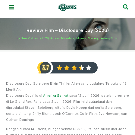
Skip
Sea
to
content
Review Film – Disclosure Day (2026)
By
Beni Prabowo
/
2026
,
Action
,
Adventure
,
Movies
,
Mystery
,
Review
,
Sci-fi
Disclosure Day; Spielberg Bikin Thriller Alien yang Judulnya Terbuka di 15
Menit Akhir
Disclosure Day rilis di
Amerika Serikat
pada 12 Juni 2026, setelah premiere
di Le Grand Rex, Paris pada 2 Juni 2026. Film ini disutradarai dan
diproduksi Steven Spielberg, ditulis David Koepp dari cerita Spielberg,
serta dibintangi Emily Blunt, Josh O’Connor, Colin Firth, Eve Hewson, dan
Colman Domingo.
Dengan durasi 145 menit, budget sekitar US$115 juta, dan musik dari John
Williams, film ini jelas datang dengan nama besar dan ekspektasi tinggi.