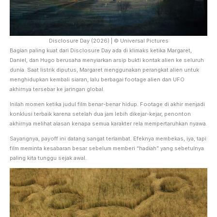
Disclosure Day (2026) | © Universal Pictures
Bagian paling kuat dari Disclosure Day ada di klimaks ketika Margaret,
Daniel, dan Hugo berusaha menyiarkan arsip bukti kontak alien ke seluruh
dunia. Saat listrik diputus, Margaret menggunakan perangkat alien untuk
menghidupkan kembali siaran, lalu berbagai footage alien dan UFO
akhirnya tersebar ke jaringan global.
Inilah momen ketika judul film benar-benar hidup. Footage di akhir menjadi
konklusi terbaik karena setelah dua jam lebih dikejar-kejar, penonton
akhirnya melihat alasan kenapa semua karakter rela mempertaruhkan nyawa.
Sayangnya, payoff ini datang sangat terlambat. Efeknya membekas, iya, tapi
film meminta kesabaran besar sebelum memberi “hadiah” yang sebetulnya
paling kita tunggu sejak awal.