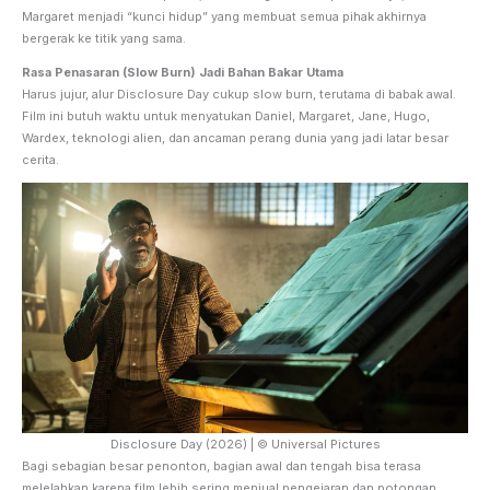
Margaret menjadi “kunci hidup” yang membuat semua pihak akhirnya
bergerak ke titik yang sama.
Rasa Penasaran (Slow Burn) Jadi Bahan Bakar Utama
Harus jujur, alur Disclosure Day cukup slow burn, terutama di babak awal.
Film ini butuh waktu untuk menyatukan Daniel, Margaret, Jane, Hugo,
Wardex, teknologi alien, dan ancaman perang dunia yang jadi latar besar
cerita.
Disclosure Day (2026) | © Universal Pictures
Bagi sebagian besar penonton, bagian awal dan tengah bisa terasa
melelahkan karena film lebih sering menjual pengejaran dan potongan