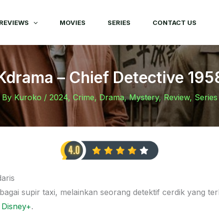
REVIEWS
MOVIES
SERIES
CONTACT US
Kdrama – Chief Detective 195
By
Kuroko
/
2024
,
Crime
,
Drama
,
Mystery
,
Review
,
Series
daris
bagai supir taxi, melainkan seorang detektif cerdik yang t
g
Disney+
.