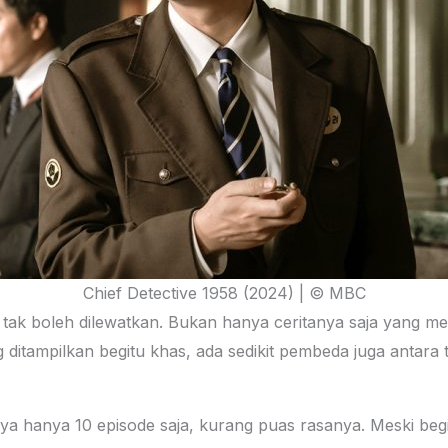
Chief Detective 1958 (2024) | © MBC
 tak boleh dilewatkan. Bukan hanya ceritanya saja yang me
g ditampilkan begitu khas, ada sedikit pembeda juga antara
anya 10 episode saja, kurang puas rasanya. Meski begitu,