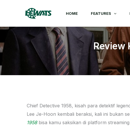
Skip
to
HOME
FEATURES
content
Review 
Chief Detective 1958, kisah para detektif legen
Lee Je-Hoon kembali beraksi, kali ini bukan se
1958
bisa kamu saksikan di platform streamin