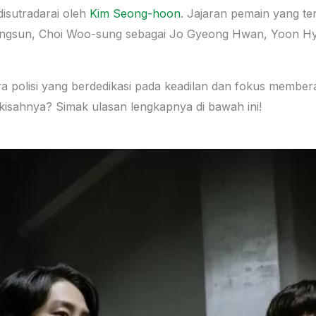
disutradarai oleh
Kim Seong-hoon
. Jajaran pemain yang te
angsun, Choi Woo-sung sebagai Jo Gyeong Hwan, Yoon Hy
a polisi yang berdedikasi pada keadilan dan fokus memb
isahnya? Simak ulasan lengkapnya di bawah ini!