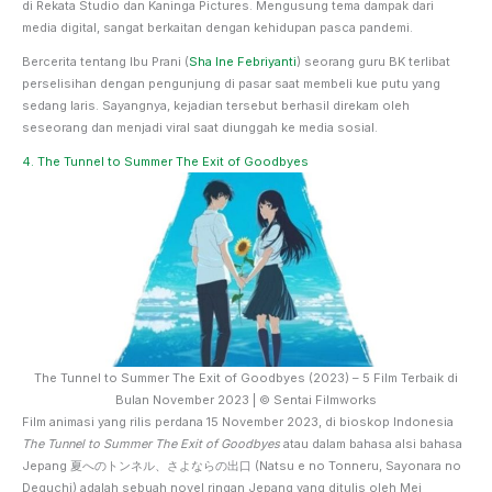
di Rekata Studio dan Kaninga Pictures. Mengusung tema dampak dari
media digital, sangat berkaitan dengan kehidupan pasca pandemi.
Bercerita tentang Ibu Prani (
Sha Ine Febriyanti
) seorang guru BK terlibat
perselisihan dengan pengunjung di pasar saat membeli kue putu yang
sedang laris. Sayangnya, kejadian tersebut berhasil direkam oleh
seseorang dan menjadi viral saat diunggah ke media sosial.
4. The Tunnel to Summer The Exit of Goodbyes
The Tunnel to Summer The Exit of Goodbyes (2023) – 5 Film Terbaik di
Bulan November 2023 | © Sentai Filmworks
Film animasi yang rilis perdana 15 November 2023, di bioskop Indonesia
The Tunnel to Summer The Exit of Goodbyes
atau dalam bahasa alsi bahasa
Jepang 夏へのトンネル、さよならの出口 (Natsu e no Tonneru, Sayonara no
Deguchi) adalah sebuah novel ringan Jepang yang ditulis oleh Mei