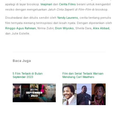
apalagi di layar bioskop.
Imajinari
dan
Cerita Films
berani untuk mengambil
resiko dengan mengeluarkan
Jatuh Cinta Seperti di Film-Film
di bioskop.
Disutradarai dan ditulis sendiri oleh
Yandy Laurens
, cerita tentang penulis
film ternyata memang terinspirasi dari kisah nyata. Dengan diperankan oleh
Ringgo Agus Rahman
, Nirina Zubir,
Dion Wiyoko
, Sheila Dara,
Alex Abbad
,
dan Julie Estelle.
Baca Juga
5 Film Terbaik di Bulan
Film dan Serial Terbaik Warisan
September 2023
Mendiang Carl Weathers