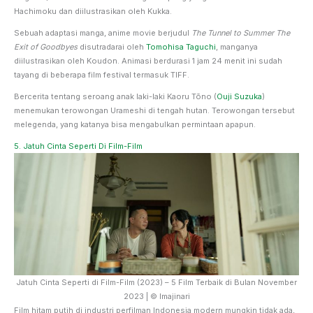
Hachimoku dan diilustrasikan oleh Kukka.
Sebuah adaptasi manga, anime movie berjudul
The Tunnel to Summer The
Exit of Goodbyes
disutradarai oleh
Tomohisa Taguchi
, manganya
diilustrasikan oleh Koudon. Animasi berdurasi 1 jam 24 menit ini sudah
tayang di beberapa film festival termasuk TIFF.
Bercerita tentang seroang anak laki-laki Kaoru Tōno (
Ouji Suzuka
)
menemukan terowongan Urameshi di tengah hutan. Terowongan tersebut
melegenda, yang katanya bisa mengabulkan permintaan apapun.
5. Jatuh Cinta Seperti Di Film-Film
Jatuh Cinta Seperti di Film-Film (2023) – 5 Film Terbaik di Bulan November
2023 | © Imajinari
Film hitam putih di industri perfilman Indonesia modern mungkin tidak ada,