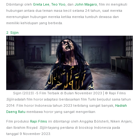
Dibintangi oleh
Greta Lee
,
Teo Yoo
, dan
John Magaro
, film ini mengikuti
hubungan antara dua teman masa kecil selama 24 tahun, saat mereka
merenungkan hubungan mereka ketika mereka tumbuh dewasa dan
memiliki kehidupan yang berbeda.
2. Sijjin
Sijjin (2023) -5 Film Terbaik di Bulan November 2023 | © Rapi Films
Sijjin
adalah film horor adaptasi berdasarkan film Turki berjudul sama tahun
2014. Film horor Indonesia tahun 2023 terbilang sangat banyak,
Hadrah
Daeng Ratu
membawa horor yang sangat mengerikan.
Film produksi
Rapi Films
ini dibintangi oleh Anggika Bölsterli, Niken Anjani,
dan Ibrahim Risyad.
Sijjin
tayang perdana di bioskop Indonesia pada
tanggal 9 November 2023.