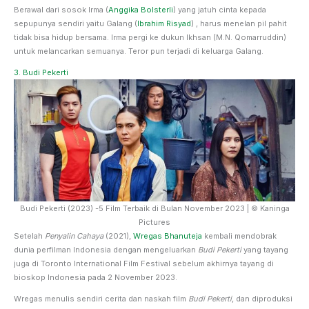
Berawal dari sosok Irma (
Anggika Bolsterli
) yang jatuh cinta kepada
sepupunya sendiri yaitu Galang (
Ibrahim Risyad
) , harus menelan pil pahit
tidak bisa hidup bersama. Irma pergi ke dukun Ikhsan (M.N. Qomarruddin)
untuk melancarkan semuanya. Teror pun terjadi di keluarga Galang.
3. Budi Pekerti
Budi Pekerti (2023) -5 Film Terbaik di Bulan November 2023 | © Kaninga
Pictures
Setelah
Penyalin Cahaya
(2021),
Wregas Bhanuteja
kembali mendobrak
dunia perfilman Indonesia dengan mengeluarkan
Budi Pekerti
yang tayang
juga di Toronto International Film Festival sebelum akhirnya tayang di
bioskop Indonesia pada 2 November 2023.
Wregas menulis sendiri cerita dan naskah film
Budi Pekerti
, dan diproduksi